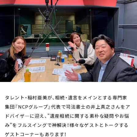
お知らせ
イベント・グッズ
YouTube
会社情報
タレント・稲村亜美が、相続・遺言をメインとする専門家
集団『NCPグループ』代表で司法書士の井上真之さんをア
ドバイザ―に迎え、”遺産相続に関する素朴な疑問やお悩
み”をフルスイングで神解決！様々なゲストとトークする
ゲストコーナーもあります！