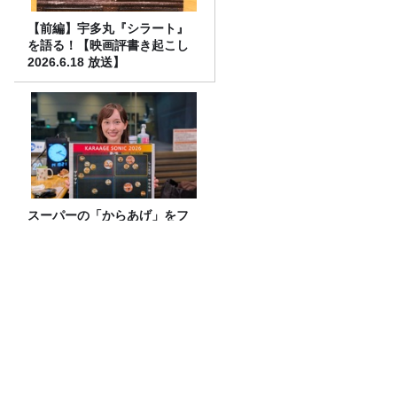
【前編】宇多丸『シラート』
を語る！【映画評書き起こし
2026.6.18 放送】
スーパーの「からあげ」をフ
ェスに分類！全15種の2026年
版マップが完成
【100円ショップで買える！】スースー
系ボディシート頂上決戦２０２６
【あの‘プチプチ‘が社名に！】プチプチ
を潰してから捨てる？そのまま潰さずに