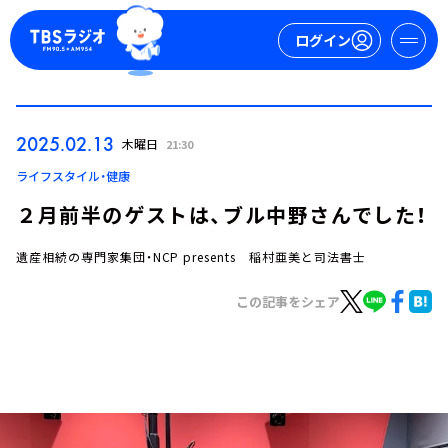
ログイン
マイページ
2025.02.13
木曜日
21:30
新規会員登録
ログイン
ライフスタイル・健康
２月前半のゲストは、ブル中野さんでした！
遺産相続の専門家集団・NCP presents 稲村亜美と司法書士
この記事をシェア
今日の番組表
週間番組表
トピックス
TBS Podcast