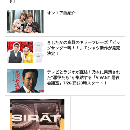
す」
オンエア曲紹介
きしたかの高野のキラーフレーズ「ビッ
グサンダー喝！！」Ｔシャツ新作が発売
決定！
テレビとラジオが直結！乃木に粛清され
た“悪役たち”が集結する『VIVANT 悪役
会議室』7/26(日)23時スタート！