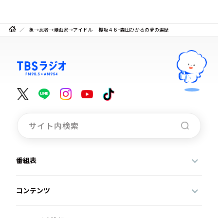
象→忍者→漫画家→アイドル 櫻坂４６・森田ひかるの夢の遍歴
番組表
コンテンツ