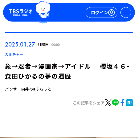
ログイン
マイページ
2025.01.27
月曜日
00:00
新規会員登録
ログイン
カルチャー
象→忍者→漫画家→アイドル 櫻坂４６・
森田ひかるの夢の遍歴
パンサー向井の#ふらっと
この記事をシェア
今日の番組表
週間番組表
トピックス
TBS Podcast