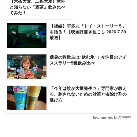
【六条大麦、二条大麦】意外
と知らない『麦茶』飲み比べ
てみた！
【後編】宇多丸『トイ・ストーリー５』
を語る！【映画評書き起こし 2026.7.30
放送】
猛暑の救世主は“飲む氷”！今注目のアイ
ススラリー5種飲み比べ
「今年は蚊が大量発生!?」専門家が教え
る、刺されないための対策と虫除け剤の
選び方
Recommended by