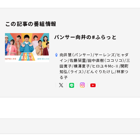
この記事の番組情報
パンサー向井の#ふらっと
向井慧（パンサー）/ヤーレンズ/ヒャダ
イン/佐藤栞里/田中直樹（ココリコ）/三
田寛子/横澤夏子/ヒロユキMc-Ⅱ/関町
知弘（ライス）/どんぐりたけし/林家つ
る子