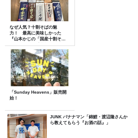
なぜ人気？十割そばの魅
力！ 最高に美味しかった
『山本かじの「国産十割そ
ば」』とは？【十割そば10種
食べ比べ】
「Sunday Heavens」販売開
始！
JUNK バナナマン「錦鯉・渡辺隆さんか
ら教えてもらう『お酒の話』」