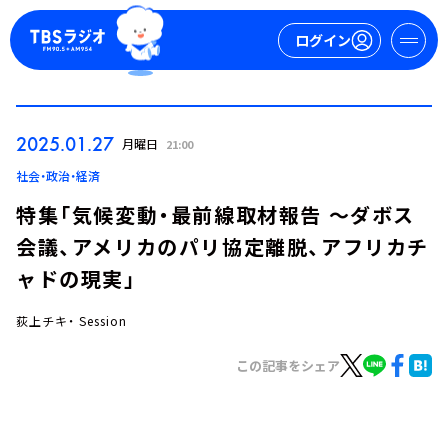
ログイン
マイページ
2025.01.27
月曜日
21:00
新規会員登録
ログイン
社会・政治・経済
特集「気候変動・最前線取材報告 ～ダボス
会議、アメリカのパリ協定離脱、アフリカチ
ャドの現実」
荻上チキ・ Session
今日の番組表
この記事をシェア
週間番組表
トピックス
TBS Podcast