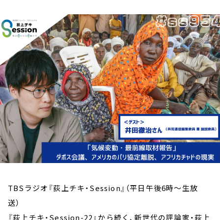
お知らせ
イベント・グッズ
YouTube
会社情報
TBSラジオ『荻上チキ・Session』（平日午後6時～生放
送）
『荻上チキ・Session-22』から続く、新世代の評論家・荻上