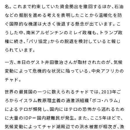
名。これまで約束していた資金拠出を撤回するほか、石油
などの掘削を進める考えを表明したことから温暖化を防
ぐ国際的な機運は大きく後退する懸念が出ています。こ
うした中、南米アルゼンチンのミレイ政権も、トランプ政
権に続き、「パリ協定」からの脱退を検討していると報じ
られています。
一方、本日のゲスト井田徹治さんが取材されたのが、気候
変動によって危機的な状況に陥っている、中央アフリカの
チャド。
世界の最貧国の一つに数えられるチャドでは、2013年ご
ろからイスラム教原理主義の過激派組織「ボコ・ハラム」
によるテロが頻発し、国内にはテロの恐怖から逃れるため
に大量のIDP＝国内避難民が発生。また、ここ5年ほどで、
気候変動によってチャド湖周辺での洪水被害が相次ぎ、漁