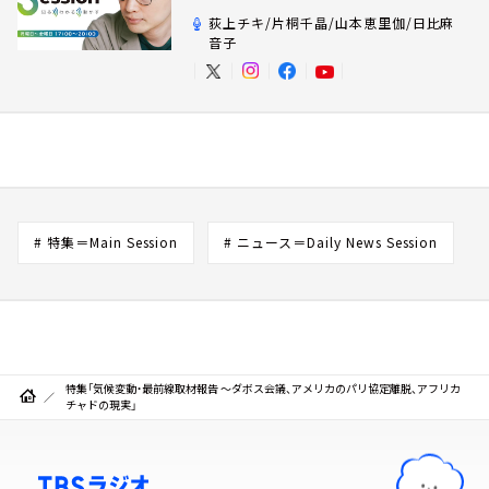
荻上チキ/片桐千晶/山本恵里伽/日比麻
音子
# 特集＝Main Session
# ニュース＝Daily News Session
特集「気候変動・最前線取材報告 ～ダボス会議、アメリカのパリ協定離脱、アフリカ
チャドの現実」