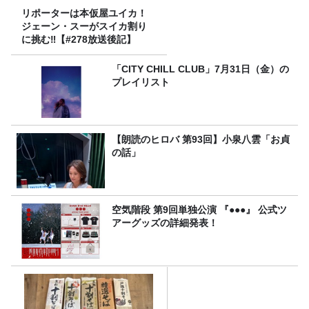
リポーターは本仮屋ユイカ！
ジェーン・スーがスイカ割り
に挑む‼【#278放送後記】
「CITY CHILL CLUB」7月31日（金）の
プレイリスト
【朗読のヒロバ 第93回】小泉八雲「お貞
の話」
空気階段 第9回単独公演 『●●●』 公式ツ
アーグッズの詳細発表！