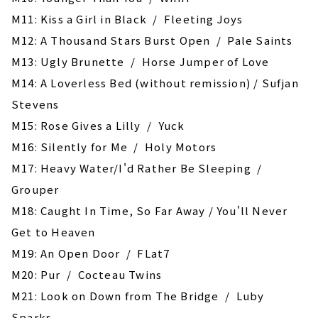
M11: Kiss a Girl in Black / Fleeting Joys
M12: A Thousand Stars Burst Open / Pale Saints
M13: Ugly Brunette / Horse Jumper of Love
M14: A Loverless Bed (without remission) / Sufjan
Stevens
M15: Rose Gives a Lilly / Yuck
M16: ‎Silently for Me / Holy Motors
M17: Heavy Water/I'd Rather Be Sleeping /
Grouper
M18: Caught In Time, So Far Away / You'll Never
Get to Heaven
M19: An Open Door / FLat7
M20: Pur / Cocteau Twins
M21: Look on Down from The Bridge / Luby
Sparks