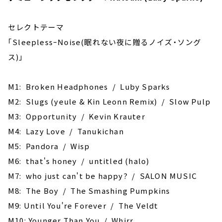
セレクトテーマ
｢SleeplessｰNoise(眠れない夜に贈るノイズ・ソング
ス)｣
M1: Broken Headphones / Luby Sparks
M2: Slugs (yeule & Kin Leonn Remix) / Slow Pulp
M3: Opportunity / Kevin Krauter
M4: Lazy Love / Tanukichan
M5: Pandora / Wisp
M6: that's honey / untitled (halo)
M7: who just can't be happy? / SALON MUSIC
M8: The Boy / The Smashing Pumpkins
M9: Until You're Forever / The Veldt
M10: Younger Than You / Whirr