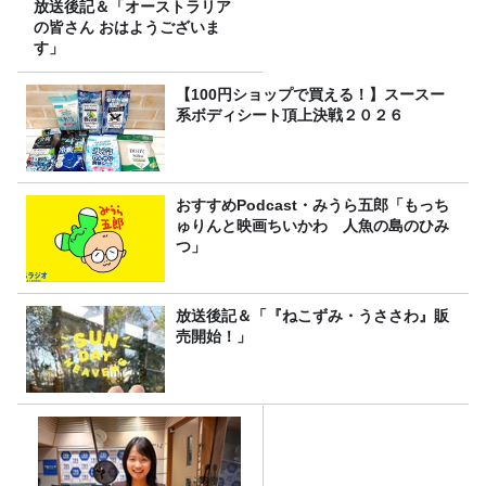
放送後記＆「オーストラリア
の皆さん おはようございま
す」
【100円ショップで買える！】スースー
系ボディシート頂上決戦２０２６
おすすめPodcast・みうら五郎「もっち
ゅりんと映画ちいかわ 人魚の島のひみ
つ」
放送後記＆「『ねこずみ・うささわ』販
売開始！」