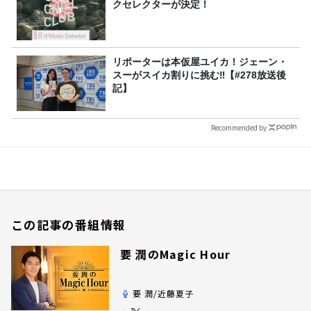
クセレクターが決定！
リポーターは本仮屋ユイカ！ジェーン・
スーがスイカ割りに挑む‼【#278放送後
記】
Recommended by
この記事の番組情報
要 潤のMagic Hour
要 潤/近藤夏子