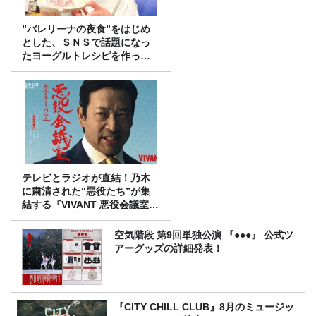
”バレリーナの夜食”をはじめ
とした、ＳＮＳで話題になっ
たヨーグルトレシピを作って
みた！
テレビとラジオが直結！乃木
に粛清された“悪役たち”が集
結する『VIVANT 悪役会議室』
7/26(日)23時スタート！
空気階段 第9回単独公演 『●●●』 公式ツ
アーグッズの詳細発表！
『CITY CHILL CLUB』8月のミュージッ