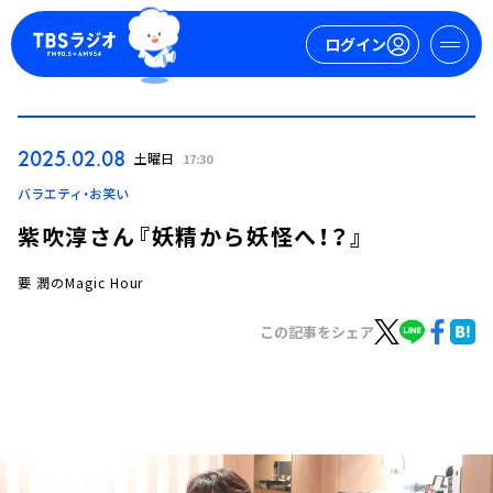
ログイン
マイページ
2025.02.08
土曜日
17:30
新規会員登録
ログイン
バラエティ・お笑い
紫吹淳さん『妖精から妖怪へ！？』
要 潤のMagic Hour
この記事をシェア
今日の番組表
週間番組表
トピックス
TBS Podcast