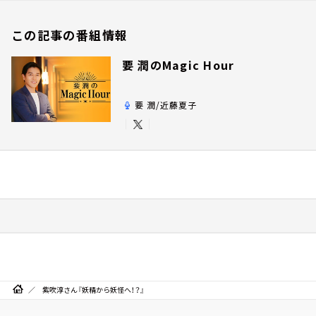
この記事の番組情報
要 潤のMagic Hour
要 潤/近藤夏子
紫吹淳さん『妖精から妖怪へ！？』