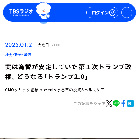
ログイン
マイページ
2025.01.21
火曜日
21:00
新規会員登録
ログイン
社会・政治・経済
実は為替が安定していた第１次トランプ政
権。どうなる「トランプ2.0」
GMOクリック証券 presents 水谷隼の投資&ヘルスケア
この記事をシェア
今日の番組表
週間番組表
トピックス
TBS Podcast