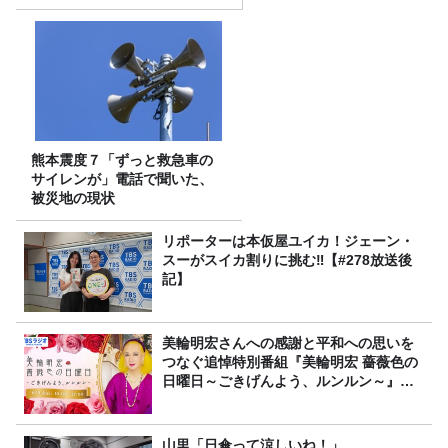
熊本震度７「ずっと救急車の
サイレンが」電話で聞いた、
被災地の現状
リポーターは本仮屋ユイカ！ジェーン・
スーがスイカ割りに挑む‼【#278放送後
記】
美輪明宏さんへの感謝と平和への思いを
つなぐ追悼特別番組『美輪明宏 薔薇色の
日曜日～ごきげんよう、ルンルン～』
8/9（日）16時放送
山里「日傘って涼しいね！」