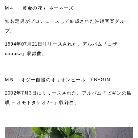
M
４ 黄金の花
/
ネーネーズ
知名定男がプロデュースして結成された沖縄音楽グルー
プ。
1994
年
07
月
21
日リリースされた、アルバム「コザ
dabasa
」収録曲。
M
５ オジー自慢のオリオンビール
/ BEGIN
2002
年
7
月
3
日にリリースされた、アルバム『ビギンの島
唄 ～オモトタケオ
2
～』収録曲。