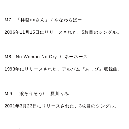
M7
「拝啓
○○
さん」
/
やなわらばー
2006
年
11
月
15
日にリリースされた、
5
枚目のシングル。
M8 No Woman No Cry /
ネーネーズ
1993
年にリリースされた、アルバム『あしび』収録曲。
M
９ 涙そうそう
/
夏川りみ
2001
年
3
月
23
日にリリースされた、
3
枚目のシングル。