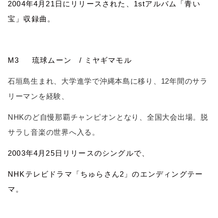
2004
年
4
月
21
日にリリースされた、
1st
アルバム「青い
宝」収録曲。
M3
琉球ムーン
/
ミヤギマモル
石垣島生まれ、大学進学で沖縄本島に移り、
12
年間のサラ
リーマンを経験、
NHK
のど自慢那覇チャンピオンとなり、全国大会出場。脱
サラし音楽の世界へ入る。
2003
年
4
月
25
日リリースのシングルで、
NHK
テレビドラマ「ちゅらさん
2
」のエンディングテー
マ。