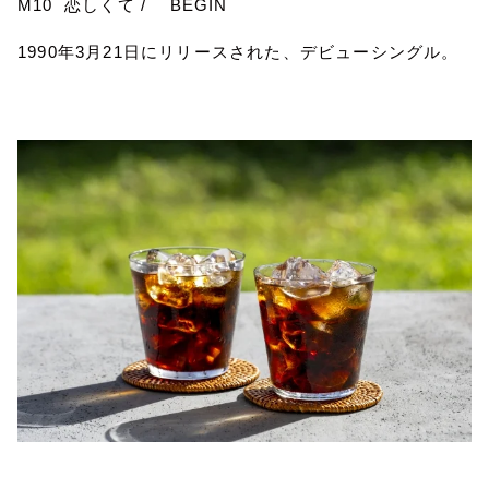
M10
恋しくて
/
BEGIN
1990
年
3
月
21
日にリリースされた、デビューシングル。