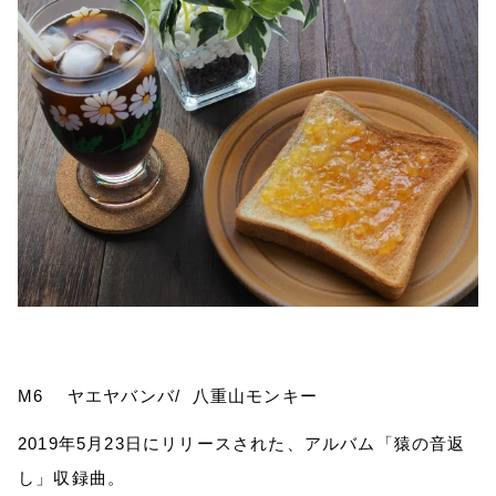
M6
ヤエヤバンバ
/
八重山モンキー
2019
年
5
月
23
日にリリースされた、アルバム「猿の音返
し」収録曲。