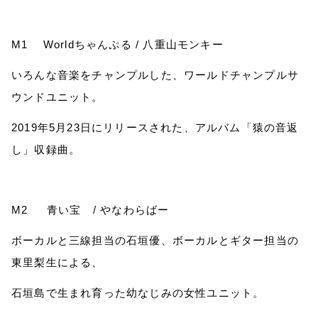
M1
World
ちゃんぷる
/
八重山モンキー
いろんな音楽をチャンプルした、ワールドチャンプルサ
ウンドユニット。
2019
年
5
月
23
日にリリースされた、アルバム「猿の音返
し」収録曲。
M2
青い宝
/
やなわらばー
ボーカルと三線担当の石垣優、ボーカルとギター担当の
東里梨生による、
石垣島で生まれ育った幼なじみの女性ユニット。