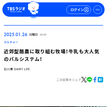
ログイン
マイページ
2025.01.26
日曜日
08:00
新規会員登録
ログイン
カルチャー
近郊型酪農に取り組む牧場！牛乳も大人気
のパルシステム！
石川實 DAIRY LIFE
この記事をシェア
今日の番組表
週間番組表
トピックス
TBS Podcast