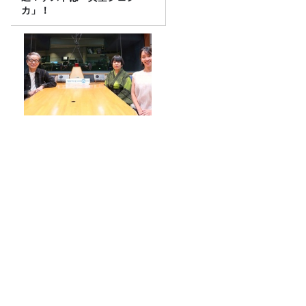
カ」！
水谷豊さん（1）～
南米の海で起こる”エルニーニョ現象”は
なぜ日本に影響する？【気象予報士が解
説】
ユイカ「一番の強敵！」ラスボス小林幸
子降臨‼【#277放送後記】