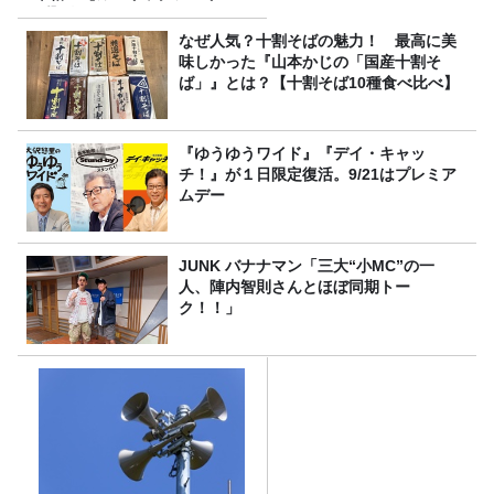
プ】 桃屋のかんたんレシピ
なぜ人気？十割そばの魅力！ 最高に美
味しかった『山本かじの「国産十割そ
ば」』とは？【十割そば10種食べ比べ】
『ゆうゆうワイド』『デイ・キャッ
チ！』が１日限定復活。9/21はプレミア
ムデー
JUNK バナナマン「三大“小MC”の一
人、陣内智則さんとほぼ同期トー
ク！！」