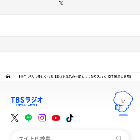
【空手で「人に優しくなる」】武道を生活の一部として取り入れて！空手道場の愚痴！