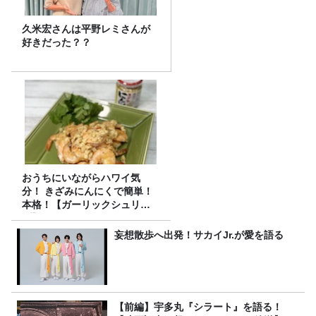
久米宏さんは平野レミさんが
好きだった？？
おうちにいながらハワイ気
分！ きざみにんにくで簡単！
本格！【ガーリックシュリン
プ】 桃屋のかんたんレシピ
妄想散歩へ出発！サカイJr.が愛を語る
【前編】宇多丸『シラート』を語る！