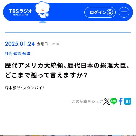
ログイン
マイページ
2025.01.24
金曜日
07:14
新規会員登録
ログイン
社会・政治・経済
歴代アメリカ大統領、歴代日本の総理大臣、
どこまで遡って言えますか？
森本毅郎・スタンバイ！
この記事をシェア
今日の番組表
週間番組表
トピックス
TBS Podcast