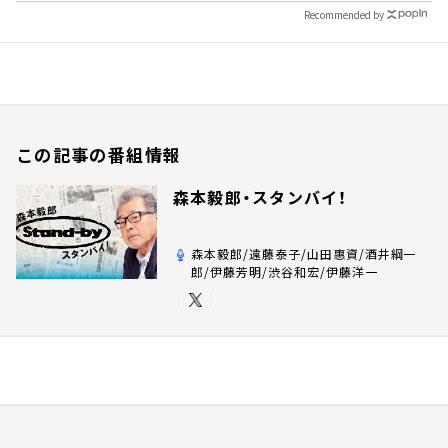
Recommended by
この記事の番組情報
森本毅郎・スタンバイ！
森本毅郎/遠藤泰子/山田惠資/酒井綱一
郎/伊藤芳明/渋谷和宏/伊藤洋一