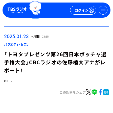
ログイン
マイページ
2025.01.23
木曜日
23:15
新規会員登録
ログイン
バラエティ・お笑い
「トヨタプレゼンツ第26回日本ボッチャ選
手権大会」CBCラジオの佐藤楠大アナがレ
ポート！
ONE-J
今日の番組表
この記事をシェア
週間番組表
トピックス
TBS Podcast