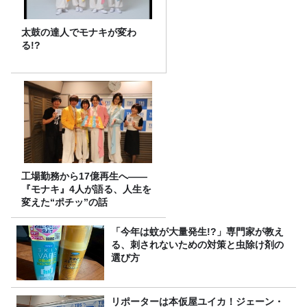
太鼓の達人でモナキが変わ
る!?
工場勤務から17億再生へ——
『モナキ』4人が語る、人生を
変えた“ポチッ”の話
「今年は蚊が大量発生!?」専門家が教え
る、刺されないための対策と虫除け剤の
選び方
リポーターは本仮屋ユイカ！ジェーン・