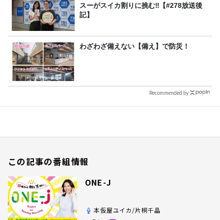
スーがスイカ割りに挑む‼【#278放送後
記】
わざわざ備えない【備え】で防災！
Recommended by
この記事の番組情報
ONE-J
本仮屋ユイカ/片桐千晶