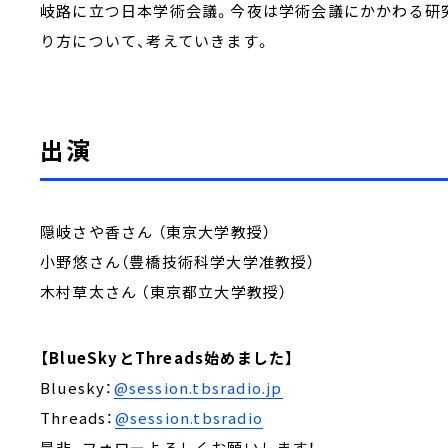
岐路に立つ日本学術会議。今夜は学術会議にかかわる研
り方について、考えていきます。
出演
隠岐さや香さん （東京大学教授）
小野悠さん（豊橋技術科学大学准教授）
木村草太さん （東京都立大学教授）
【BlueSkyとThreads始めました】
Bluesky：
@session.tbsradio.jp
Threads：
@session.tbsradio
是非、フォローよろしくお願いします！