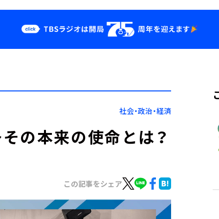
クス
イベント・グッ
ズ
st
YouTube
せ
会社情報
社会・政治・経済
～その本来の使命とは？
この記事をシェア