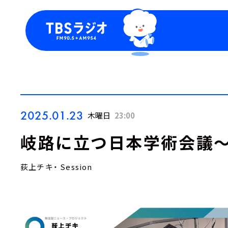
今日の番組表
トピッ
週間番組表
TBS
Podca
お知ら
2025.01.23
木曜日
23:00
岐路に立つ日本学術会議
荻上チキ・ Session