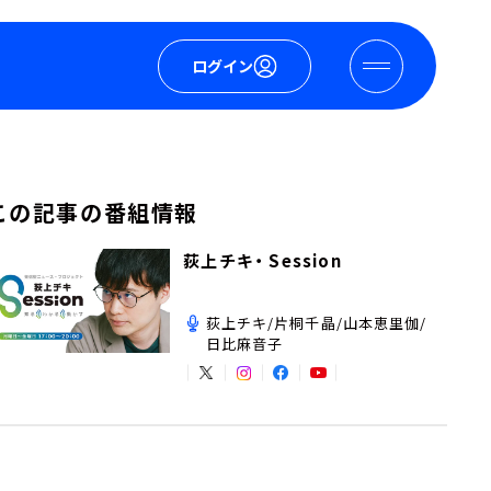
ログイン
この記事の番組情報
荻上チキ・ Session
荻上チキ/片桐千晶/山本恵里伽/
日比麻音子