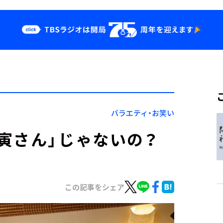
クス
イベント・グッ
ズ
st
YouTube
せ
会社情報
バラエティ・お笑い
寅さん」じゃないの？
この記事をシェア