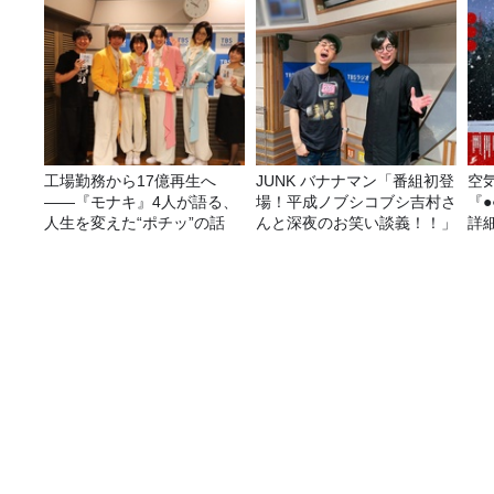
～』8/9（日）16時放送
工場勤務から17億再生へ
JUNK バナナマン「番組初登
空
——『モナキ』4人が語る、
場！平成ノブシコブシ吉村さ
『
人生を変えた“ポチッ”の話
んと深夜のお笑い談義！！」
詳
今現代人に足りないのは「寅さん」じゃないの？