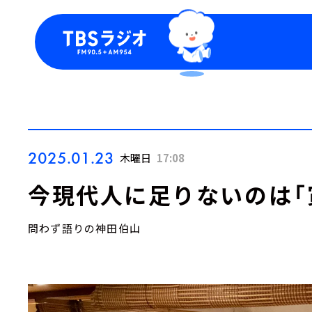
今日の番組表
トピッ
週間番組表
TBS
Podca
お知ら
2025.01.23
木曜日
17:08
今現代人に足りないのは「
問わず語りの神田伯山