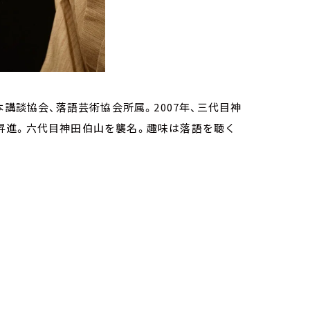
講談協会、落語芸術協会所属。2007年、三代目神
打に昇進。六代目神田伯山を襲名。趣味は落語を聴く