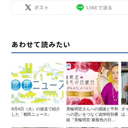
ポスト
LINEで送る
あわせて読みたい
8月4日（火）の放送で紹介
美輪明宏さんへの感謝と平和
ダ
した「都民ニュース」
への思いをつなぐ追悼特別番
は
組『美輪明宏 薔薇色の日曜
日～ごきげんよう、ルンルン