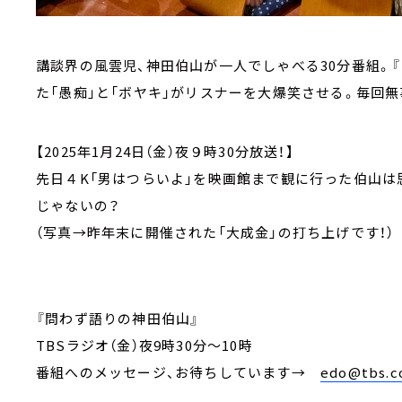
講談界の風雲児、神田伯山が一人でしゃべる30分番組。
た「愚痴」と「ボヤキ」がリスナーを大爆笑させる。毎回
【2025年1月24日（金）夜９時30分放送！】
先日４K「男はつらいよ」を映画館まで観に行った伯山は
じゃないの？
（写真→昨年末に開催された「大成金」の打ち上げです！）
『問わず語りの神田伯山』
TBSラジオ（金）夜9時30分～10時
番組へのメッセージ、お待ちしています
→
edo@tbs.co