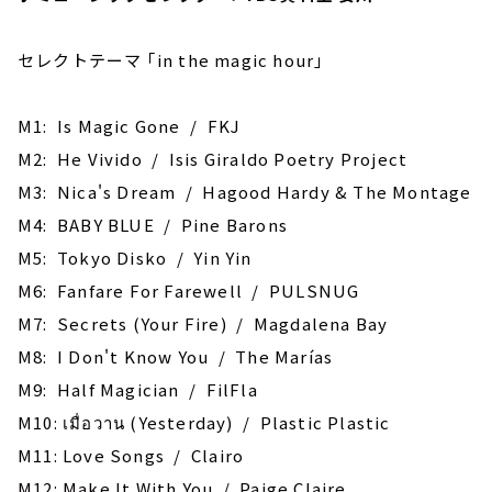
セレクトテーマ ｢in the magic hour｣
M1: Is Magic Gone / FKJ
M2: He Vivido / Isis Giraldo Poetry Project
M3: Nica's Dream / Hagood Hardy & The Montage
M4: BABY BLUE / Pine Barons
M5: Tokyo Disko / Yin Yin
M6: ‎Fanfare For Farewell / PULSNUG
M7: Secrets (Your Fire) / Magdalena Bay
M8: I Don't Know You / The Marías
M9: Half Magician / FilFla
M10: เมื่อวาน (Yesterday) / Plastic Plastic
M11: Love Songs / Clairo
M12: Make It With You / Paige Claire