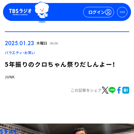
ログイン
マイページ
2025.01.23
木曜日
06:00
新規会員登録
ログイン
バラエティ・お笑い
5年振りのクロちゃん祭りだしんよー！
JUNK
この記事をシェア
今日の番組表
週間番組表
トピックス
TBS Podcast