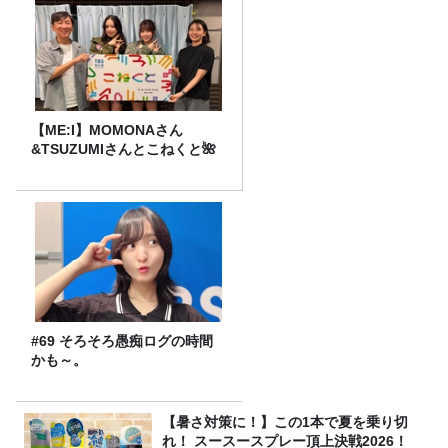
【ME:I】MOMONAさん
&TSUZUMIさんとこねくと🌺
#69 そろそろ愚痴ログの時間
かも～。
【暑さ対策に！】この1本で夏を乗り切
れ！ スースースプレー頂上決戦2026！