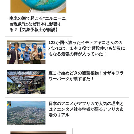
南米の海で起こる”エルニーニ
ョ現象”はなぜ日本に影響す
る？【気象予報士が解説】
122か国へ渡ったイモトアヤコさんのカ
バンには、１本３役で 普段使いも防災に
もなる最強の棒が入っていた！
夏こそ始めどきの観葉植物！オザキフラ
ワーパークが凄すぎた！
日本のアニメがアフリカで人気の理由と
は？エンタメ社会学者が語るアフリカ市
場のリアル