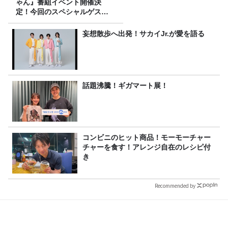
ゃん』番組イベント開催決
定！今回のスペシャルゲスト
は、タカアンドトシ！
妄想散歩へ出発！サカイJr.が愛を語る
話題沸騰！ギガマート展！
コンビニのヒット商品！モーモーチャー
チャーを食す！アレンジ自在のレシピ付
き
Recommended by