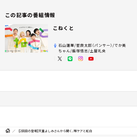
この記事の番組情報
こねくと
石山蓮華/菅良太郎（パンサー）/でか美
ちゃん/飯塚悟志/土屋礼央
【2回目の登場】天童よしみさんから聞く、喉ケアと紅白