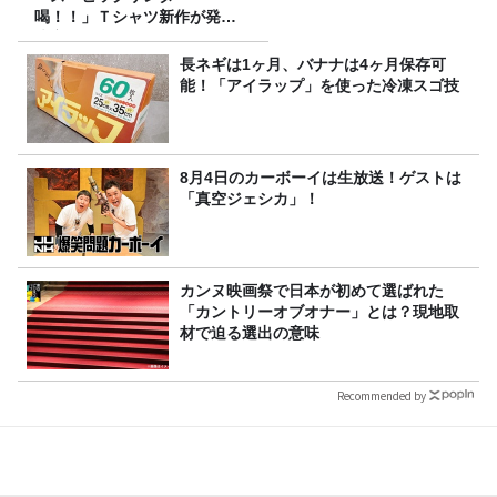
喝！！」Ｔシャツ新作が発売
決定！
長ネギは1ヶ月、バナナは4ヶ月保存可
能！「アイラップ」を使った冷凍スゴ技
8月4日のカーボーイは生放送！ゲストは
「真空ジェシカ」！
カンヌ映画祭で日本が初めて選ばれた
「カントリーオブオナー」とは？現地取
材で迫る選出の意味
Recommended by