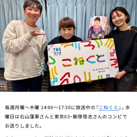
お知らせ
イベント・グッズ
YouTube
会社情報
毎週月曜～木曜 14:00～17:30に放送中の『
こねくと
』。水
曜日は石山蓮華さんと東京03・飯塚悟志さんのコンビで
お送りしました。