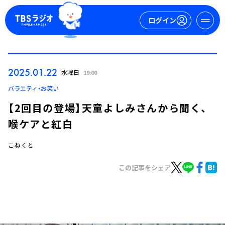
ログイン
マイページ
2025.01.22
水曜日
19:00
新規会員登録
ログイン
バラエティ・お笑い
【2回目の登場】天童よしみさんから聞く、
喉ケアと紅白
こねくと
この記事をシェア
今日の番組表
週間番組表
トピックス
TBS Podcast