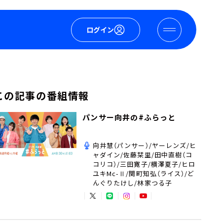
ログイン
この記事の番組情報
パンサー向井の#ふらっと
向井慧（パンサー）/ヤーレンズ/ヒ
ャダイン/佐藤栞里/田中直樹（コ
コリコ）/三田寛子/横澤夏子/ヒロ
ユキMc-Ⅱ/関町知弘（ライス）/ど
んぐりたけし/林家つる子