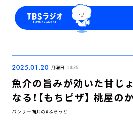
今日の番組表
トピッ
週間番組表
TBS
Podca
お知ら
2025.01.20
月曜日
10:35
魚介の旨みが効いた甘じ
なる！【もちピザ】 桃屋の
パンサー向井の#ふらっと