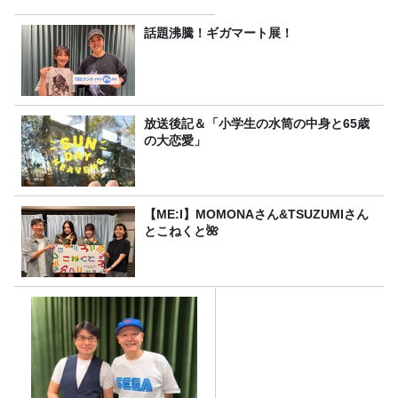
話題沸騰！ギガマート展！
放送後記＆「小学生の水筒の中身と65歳
の大恋愛」
【ME:I】MOMONAさん&TSUZUMIさん
とこねくと🌺