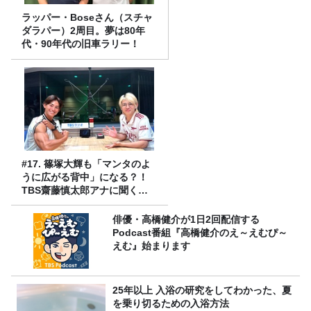
ラッパー・Boseさん（スチャ
ダラパー）2周目。夢は80年
代・90年代の旧車ラリー！
#17. 篠塚大輝も「マンタのよ
うに広がる背中」になる？！
TBS齋藤慎太郎アナに聞くメ
ンズフィジークの魅力！！
俳優・高橋健介が1日2回配信する
Podcast番組『高橋健介のえ～えむぴ～
えむ』始まります
25年以上 入浴の研究をしてわかった、夏
を乗り切るための入浴方法