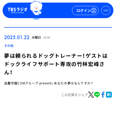
ログイン
マイページ
2025.01.22
水曜日
18:00
新規会員登録
ログイン
その他
夢は頼られるドッグトレーナー！ゲストは
ドックライフサポート専攻の竹林宏峰さ
ん！
滋慶学園COMグループ presents あなたの夢はなんですか？
今日の番組表
この記事をシェア
週間番組表
トピックス
TBS Podcast