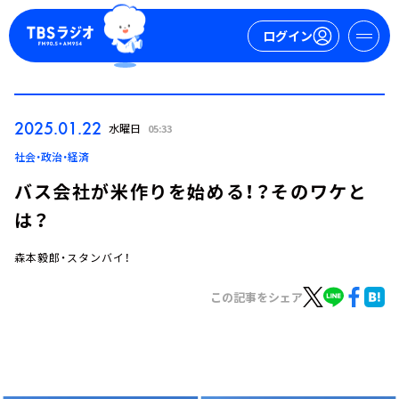
ログイン
マイページ
2025.01.22
水曜日
05:33
新規会員登録
ログイン
社会・政治・経済
バス会社が米作りを始める！？そのワケと
は？
森本毅郎・スタンバイ！
この記事をシェア
今日の番組表
週間番組表
トピックス
TBS Podcast