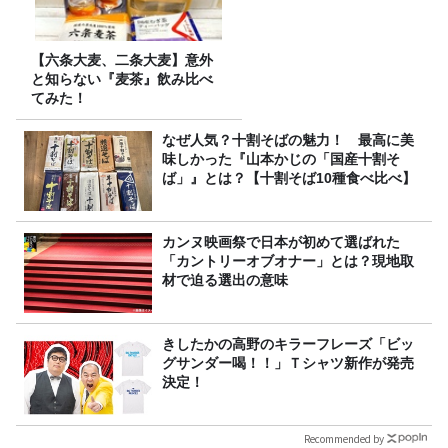
【六条大麦、二条大麦】意外
と知らない『麦茶』飲み比べ
てみた！
なぜ人気？十割そばの魅力！ 最高に美
味しかった『山本かじの「国産十割そ
ば」』とは？【十割そば10種食べ比べ】
カンヌ映画祭で日本が初めて選ばれた
「カントリーオブオナー」とは？現地取
材で迫る選出の意味
きしたかの高野のキラーフレーズ「ビッ
グサンダー喝！！」Ｔシャツ新作が発売
決定！
Recommended by