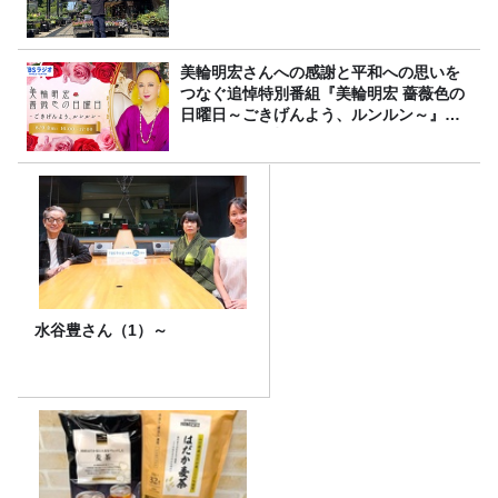
美輪明宏さんへの感謝と平和への思いを
つなぐ追悼特別番組『美輪明宏 薔薇色の
日曜日～ごきげんよう、ルンルン～』
8/9（日）16時放送
水谷豊さん（1）～