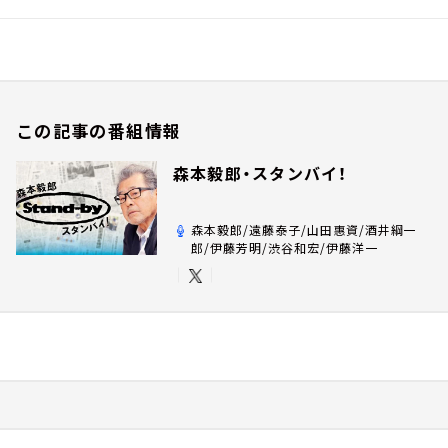
この記事の番組情報
森本毅郎・スタンバイ！
森本毅郎/遠藤泰子/山田惠資/酒井綱一
郎/伊藤芳明/渋谷和宏/伊藤洋一