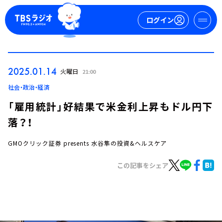
ログイン
マイページ
2025.01.14
火曜日
21:00
新規会員登録
ログイン
社会・政治・経済
「雇用統計」好結果で米金利上昇もドル円下
落？！
GMOクリック証券 presents 水谷隼の投資&ヘルスケア
この記事をシェア
今日の番組表
週間番組表
トピックス
TBS Podcast