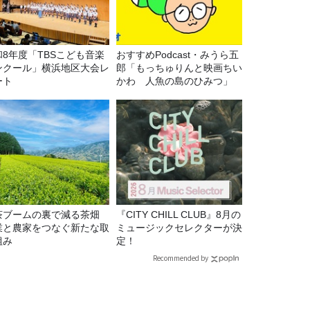
和8年度「TBSこども音楽
おすすめPodcast・みうら五
ンクール」横浜地区大会レ
郎「もっちゅりんと映画ちい
ート
かわ 人魚の島のひみつ」
茶ブームの裏で減る茶畑
『CITY CHILL CLUB』8月の
業と農家をつなぐ新たな取
ミュージックセレクターが決
組み
定！
Recommended by