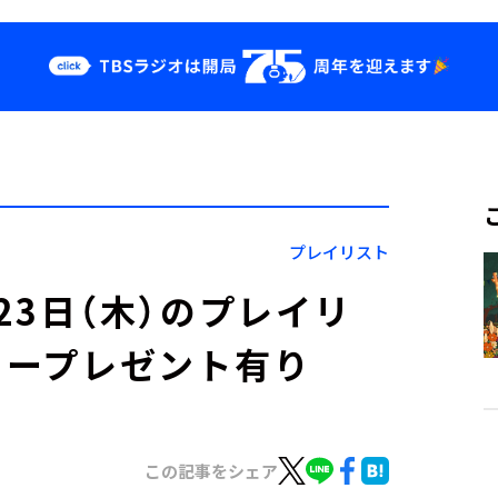
クス
イベント・グッ
ズ
st
YouTube
せ
会社情報
プレイリスト
」1月23日（木）のプレイリ
カープレゼント有り
この記事をシェア