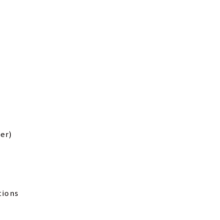
er)
tions