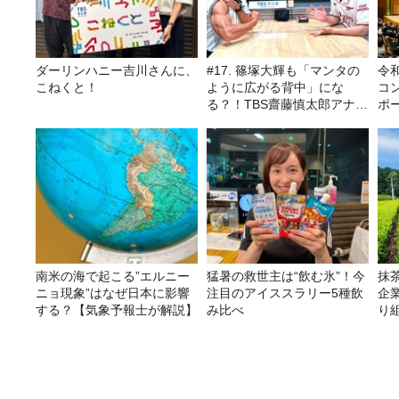
ダーリンハニー吉川さんに、
#17. 篠塚大輝も「マンタの
令
こねくと！
ように広がる背中」にな
コ
る？！TBS齋藤慎太郎アナに
ポ
聞くメンズフィジークの魅
力！！
南米の海で起こる”エルニー
猛暑の救世主は“飲む氷”！今
抹
ニョ現象”はなぜ日本に影響
注目のアイススラリー5種飲
企
する？【気象予報士が解説】
み比べ
り