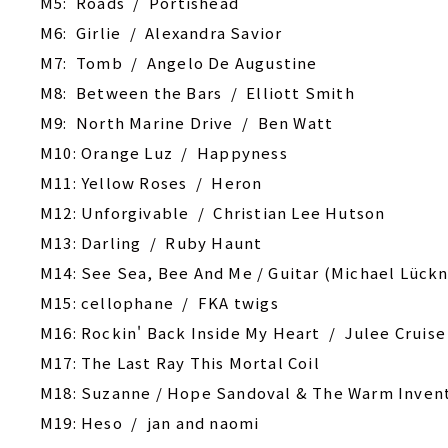
M5: Roads / Portishead
M6: Girlie / Alexandra Savior
M7: Tomb / Angelo De Augustine
M8: Between the Bars / Elliott Smith
M9: North Marine Drive / Ben Watt
M10: Orange Luz / Happyness
M11: Yellow Roses / Heron
M12: Unforgivable / Christian Lee Hutson
M13: Darling / Ruby Haunt
M14: See Sea, Bee And Me / Guitar (Michael Lückn
M15: cellophane / FKA twigs
M16: Rockin' Back Inside My Heart / Julee Cruise
M17: The Last Ray This Mortal Coil
M18: Suzanne / Hope Sandoval & The Warm Inven
M19: Heso / jan and naomi