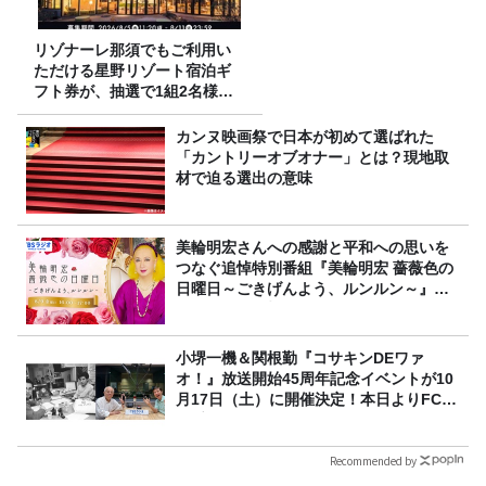
リゾナーレ那須でもご利用い
ただける星野リゾート宿泊ギ
フト券が、抽選で1組2名様に
プレゼント！
カンヌ映画祭で日本が初めて選ばれた
「カントリーオブオナー」とは？現地取
材で迫る選出の意味
美輪明宏さんへの感謝と平和への思いを
つなぐ追悼特別番組『美輪明宏 薔薇色の
日曜日～ごきげんよう、ルンルン～』
8/9（日）16時放送
小堺一機＆関根勤『コサキンDEワァ
オ！』放送開始45周年記念イベントが10
月17日（土）に開催決定！本日よりFC先
行受付スタート！
Recommended by