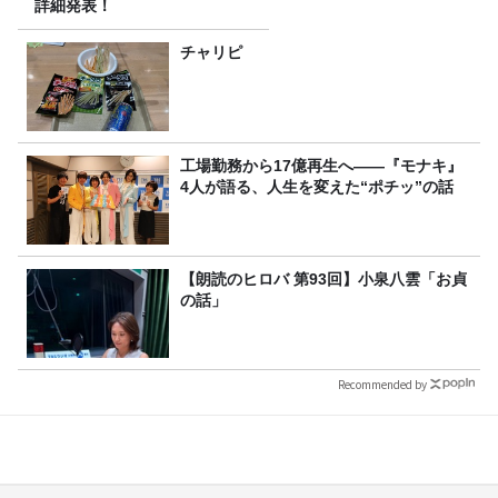
詳細発表！
チャリピ
工場勤務から17億再生へ——『モナキ』
4人が語る、人生を変えた“ポチッ”の話
【朗読のヒロバ 第93回】小泉八雲「お貞
の話」
Recommended by