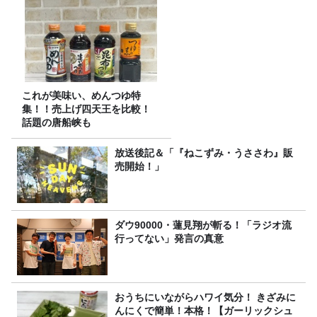
食べ比べ】
これが美味い、めんつゆ特
集！！売上げ四天王を比較！
話題の唐船峡も
放送後記＆「『ねこずみ・うささわ』販
売開始！」
ダウ90000・蓮見翔が斬る！「ラジオ流
行ってない」発言の真意
おうちにいながらハワイ気分！ きざみに
んにくで簡単！本格！【ガーリックシュ