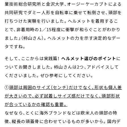
業技術総合研究所と金沢大学、オージーケーカブトによる
共同研究でダミー人形を自転車に乗せて転倒させ、頭部を
打ちつけた実験を行いました。ヘルメットを着用するこ
とで、非着用時の1／15程度に衝撃が和らぐことがわかり
ました」（柿山さん）。ヘルメットの力を示す決定的なデー
タですね。
そして、ここからは実践篇！
ヘルメット選びのポイント
に
ついてお聞きしました。柿山さんは2つ、アドバイスして
くださいました。ぜひ参考にしてください。
①
頭部は周囲のサイズ（センチ）だけでなく、形状も個人差
が大きいので、必ず試着しサイズ感だけでなく、頭部形状
が合っているかの確認も重要。
なぜなら、とくに海外ブランドなどは欧米人の頭部の特
徴、縦長の頭蓋骨に合わせているものが多いから。国内デ