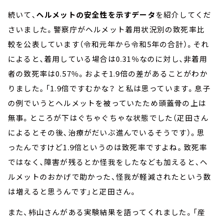
続いて、
ヘルメットの安全性を示すデータ
を紹介してくだ
さいました。警察庁がヘルメット着用状況別の致死率比
較を公表しています（令和元年から令和5年の合計）。それ
によると、着用している場合は0.31％なのに対し、非着用
者の致死率は0.57％。およそ1.9倍の差があることがわか
りました。「1.9倍ですむかな？ と私は思っています。息子
の例でいうとヘルメットを被っていたため頭蓋骨の上は
無事。ところが下はぐちゃぐちゃな状態でした（疋田さん
によるとその後、治療がだいぶ進んでいるそうです）。思
ったんですけど1.9倍というのは致死率ですよね。致死率
ではなく、障害が残るとか怪我をしたなども加えると、ヘ
ルメットのおかげで助かった、怪我が軽減されたという数
は増えると思うんです」と疋田さん。
また、柿山さんがある実験結果を語ってくれました。「産