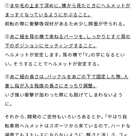
①
まゆ毛の上まで深めに、横から見たときにヘルメットが
まっすぐなっているようにかぶること。
前転の際に衝撃吸収材があるため少し顔面が守られる。
②
あご紐を耳の横で束ねるパーツを、しっかりとすぐ耳の
下のポジションにセッティングすること。
ヘルメットが安定します。耳の横で「Y」の字になるとい
い。そうすることでヘルメットが安定する。
③
あご紐の長さは、バックルをあごの下で固定した際、人
差し指が入る程度の長さにきっちり調整。
いざ強い衝撃が加わった際にも脱げてしまわないよう
に。
それから、開発のご苦労もいろいろあるとか。「やはり自
転車用ヘルメットはスポーツから来ているので、ハードな
場面でもストレスにならないように、軽さと涼しさ、フィ