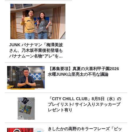
JUNK バナナマン「梅澤美波
さん、乃木坂卒業後初登場も
バナナムーン名物“アレ”を喰
らう」
【募集要項】真夏の大喜利甲子園2026
水曜JUNK山里亮太の不毛な議論
「CITY CHILL CLUB」8月5日（水）の
プレイリスト/ サイン入りステッカープ
レゼント有り
きしたかの高野のキラーフレーズ「ビッ