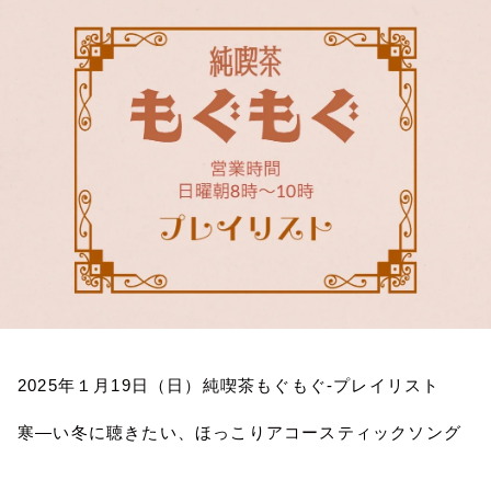
お知らせ
イベント・グッズ
YouTube
会社情報
2025
年１月
19
日（日）純喫茶もぐもぐ
-
プレイリスト
寒―い冬に聴きたい、ほっこりアコースティックソング