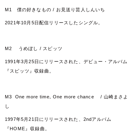
M1
僕の好きなもの
/
お見送り芸人しんいち
2021
年
10
月
5
日配信リリースしたシングル。
M2
うめぼし
/
スピッツ
1991
年
3
月
25
日にリリースされた、デビュー・アルバム
『スピッツ』収録曲。
M3 One more time, One more chance
/
山崎まさよ
し
1997
年
5
月
21
日にリリースされた、
2nd
アルバム
『
HOME
』収録曲。