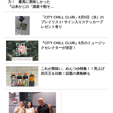
力！ 最高に美味しかった
『山本かじの「国産十割そ
ば」』とは？【十割そば10種
食べ比べ】
「CITY CHILL CLUB」8月5日（水）の
プレイリスト/ サイン入りステッカープ
レゼント有り
『CITY CHILL CLUB』8月のミュージッ
クセレクターが決定！
これが美味い、めんつゆ特集！！売上げ
四天王を比較！話題の唐船峡も