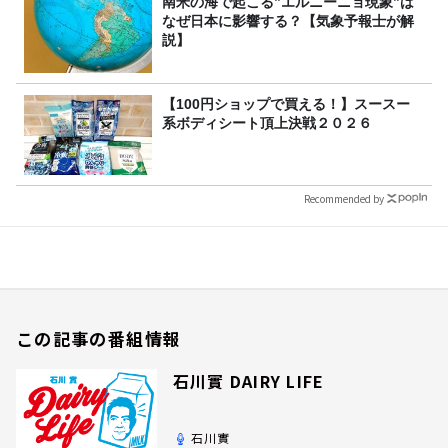
南米の海で起こる”エルニーニョ現象”は
なぜ日本に影響する？【気象予報士が解
説】
【100円ショップで買える！】スースー
系ボディシート頂上決戦２０２６
Recommended by
この記事の番組情報
石川實 DAIRY LIFE
石川實