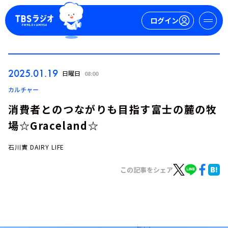
ログイン
マイページ
2025.01.19
日曜日
08:00
新規会員登録
ログイン
カルチャー
消費者とのつながりも目指す富士の麓の牧
場☆Graceland☆
石川實 DAIRY LIFE
この記事をシェア
今日の番組表
週間番組表
トピックス
TBS Podcast