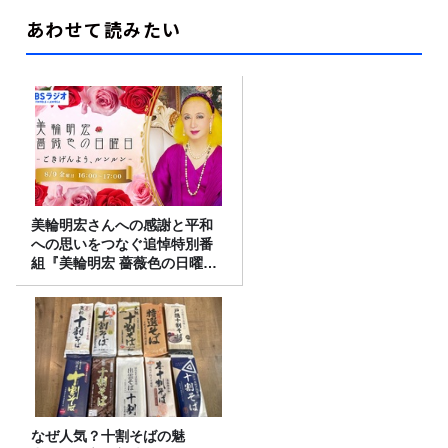
あわせて読みたい
美輪明宏さんへの感謝と平和
への思いをつなぐ追悼特別番
組『美輪明宏 薔薇色の日曜日
～ごきげんよう、ルンルン
～』8/9（日）16時放送
なぜ人気？十割そばの魅