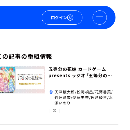
ログイン
この記事の番組情報
五等分の花嫁 カードゲーム
presents ラジオ『五等分の花
嫁＊』
天津飯大郎/松岡禎丞/花澤香菜/
竹達彩奈/伊藤美来/佐倉綾音/水
瀬いのり