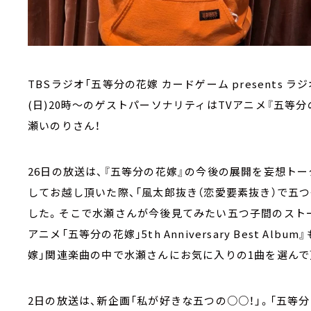
TBSラジオ「五等分の花嫁 カードゲーム presents ラジ
(日)20時～のゲストパーソナリティはTVアニメ『五等
瀬いのりさん！
26日の放送は、『五等分の花嫁』の今後の展開を妄想ト
してお越し頂いた際、「風太郎抜き（恋愛要素抜き）で五
した。そこで水瀬さんが今後見てみたい五つ子間のストー
アニメ「五等分の花嫁」5th Anniversary Best 
嫁」関連楽曲の中で水瀬さんにお気に入りの1曲を選んで
2日の放送は、新企画「私が好きな五つの○○！」。「五等