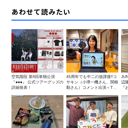
あわせて読みたい
空気階段 第9回単独公演
45周年でも中二の放課後‼コ
JUNK バナナ
『●●●』 公式ツアーグッズの
サキン（小堺一機さん、関根
辺
詳細発表！
勤さん）コメント出演＜TBS
『
ラジオ番組審議会からのご報
告＞