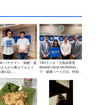
マン「錦鯉・渡
TBSラジオ『大島由香里
隆さんから教えてもらう
BRAND-NEW MORNING』
お酒の話』」
で「健康ハートの日」特別企
画を8/10（月）に放送