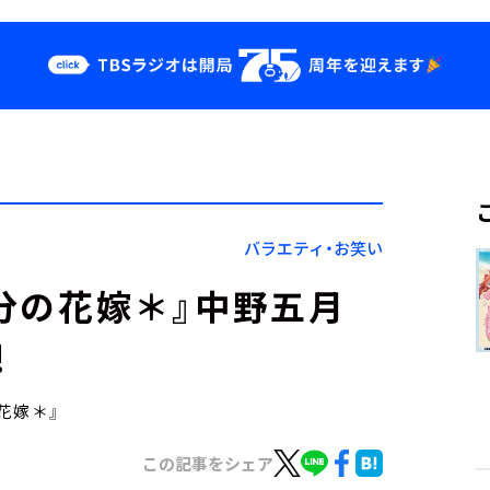
クス
イベント・グッ
ズ
st
YouTube
せ
会社情報
バラエティ・お笑い
等分の花嫁＊』中野五月
!
の花嫁＊』
この記事をシェア