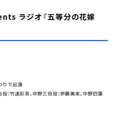
ents ラジオ『五等分の花嫁
わりで出演
乃役：竹達彩奈、中野三玖役：伊藤美来、中野四葉