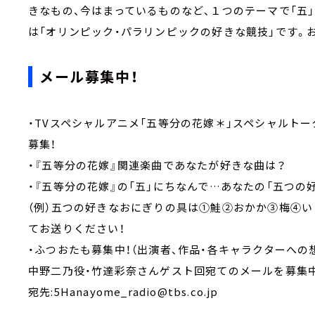
きなもの、今はまっているものなど、１つのテーマで「五
は「オリンピック・パラリンピックの好きな競技」です。
メール募集中！
・TVスペシャルアニメ「五等分の花嫁＊」スペシャルトークイ
募集！
・『五等分の花嫁』関連楽曲であなたが好きな曲は？
・『五等分の花嫁』の「五」にちなんで…あなたの「五つの
（例）五つの好きなおにぎりの具は①鮭②おかか③梅④い
てお送りください！
・ふつおたも募集中！（出演者、作品・各キャラクターへの
中野二乃役・竹達彩奈さんゲスト回宛てのメールを募集中！締
宛先:5Hanayome_radio@tbs.co.jp