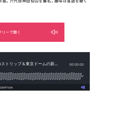
打に昇進。六代目神田伯山を襲名。趣味は落語を聴く
フリーで聴く