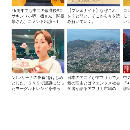
45周年でも中二の放課後‼コ
【プレ金ナイト】なぜこれ
コ
サキン（小堺一機さん、関根
を？と問い、そこから今を読
モ
勤さん）コメント出演＜TBS
み解いていく。
レ
ラジオ番組審議会からのご報
告＞
”バレリーナの夜食”をはじめ
日本のアニメがアフリカで人
空
とした、ＳＮＳで話題になっ
気の理由とは？エンタメ社会
『
たヨーグルトレシピを作って
学者が語るアフリカ市場のリ
詳
みた！
アル
新日本プロレス1.4東京ドーム大会＆ストリップ