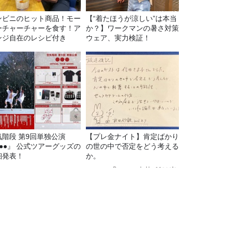
ンビニのヒット商品！モー
【“着たほうが涼しい”は本当
ーチャーチャーを食す！ア
か？】ワークマンの暑さ対策
ンジ自在のレシピ付き
ウェア、実力検証！
気階段 第9回単独公演
【プレ金ナイト】肯定ばかり
●●●』 公式ツアーグッズの
の世の中で否定をどう考える
細発表！
か。
Recommended by
に行って来ました！