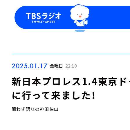
今日の番組表
トピッ
週間番組表
TBS
Podca
お知ら
2025.01.17
金曜日
22:10
新日本プロレス1.4東京
に行って来ました！
問わず語りの神田伯山