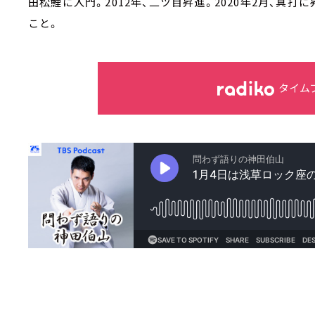
田松鯉に入門。2012年、二ツ目昇進。2020年2月、真
こと。
タイム