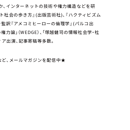
か、インターネットの技術や権力構造などを研
ト社会の歩き方』(出版芸術社)、『ハクティビズム
介監訳『アメコミヒーローの倫理学』(パルコ出
力論」（WEDGE）、「塚越健司の情報社会学・社
ディア出演、記事寄稿等多数。
など、メールマガジンを配信中★