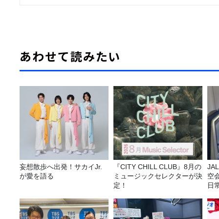
あわせて読みたい
妄想散歩へ出発！サカイJr.
『CITY CHILL CLUB』8月の
JA
が愛を語る
ミュージックセレクターが決
空
定！
日
理