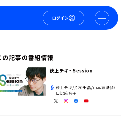
ログイン
この記事の番組情報
荻上チキ・ Session
荻上チキ/片桐千晶/山本恵里伽/
日比麻音子