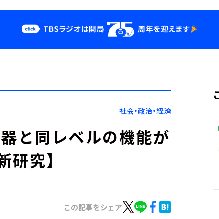
クス
イベント・グッ
ズ
st
YouTube
せ
会社情報
社会・政治・経済
は補聴器と同レベルの機能が
新研究】
この記事をシェア