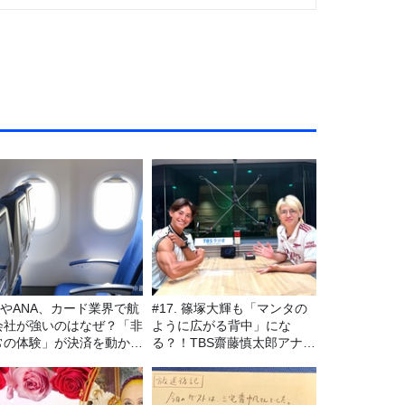
LやANA、カード業界で航
#17. 篠塚大輝も「マンタの
会社が強いのはなぜ？「非
ように広がる背中」にな
常の体験」が決済を動かす
る？！TBS齋藤慎太郎アナに
由
聞くメンズフィジークの魅
力！！