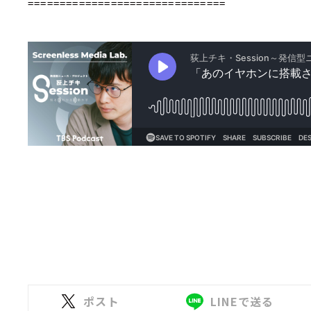
===============================
ポスト
LINEで送る