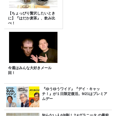
【ちょっぴり贅沢したいとき
に】『はだか麦茶』、飲み比
べ！
今週はみんな大好きメール
回！
『ゆうゆうワイド』『デイ・キャッ
チ！』が１日限定復活。9/21はプレミア
ムデー
知らない人が8割！？#グラニータ の最前