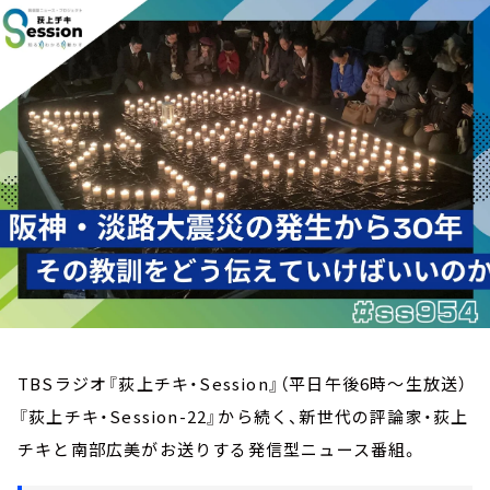
お知らせ
イベント・グッズ
YouTube
会社情報
TBSラジオ『荻上チキ・Session』（平日午後6時～生放送）
『荻上チキ・Session-22』から続く、新世代の評論家・荻上
チキと南部広美がお送りする発信型ニュース番組。