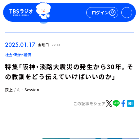
ログイン
マイページ
2025.01.17
金曜日
22:13
新規会員登録
ログイン
社会・政治・経済
特集「阪神・淡路大震災の発生から30年。そ
の教訓をどう伝えていけばいいのか」
荻上チキ・ Session
この記事をシェア
今日の番組表
週間番組表
トピックス
TBS Podcast