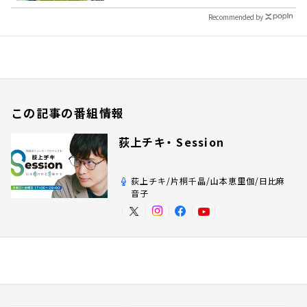
Recommended by
この記事の番組情報
荻上チキ・ Session
荻上チキ/片桐千晶/山本恵里伽/日比麻
音子