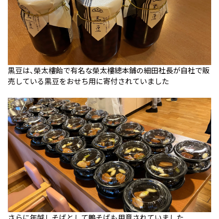
黒豆は、榮太樓飴で有名な榮太樓總本鋪の細田社長が自社で販
売している黒豆をおせち用に寄付されていました
さらに年越しそばとして鴨そばも用意されていました