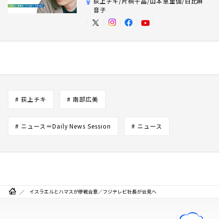
荻上チキ/片桐千晶/山本恵里伽/日比麻
音子
# 荻上チキ
# 南部広美
# ニュース＝Daily News Session
# ニュース
イスラエルとハマスが停戦合意／フジテレビ社長が会見へ