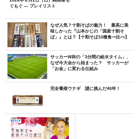
2026年８月2日（日）純喫茶も
ぐもぐ ― プレイリスト
なぜ人気？十割そばの魅力！ 最高に美
味しかった『山本かじの「国産十割そ
ば」』とは？【十割そば10種食べ比べ】
サッカーW杯の「3分間の給水タイム」、
なぜ今大会から始まった？ サッカーが
「お金」に変わる仕組み
完全養殖ウナギ 謎に挑んだ40年！