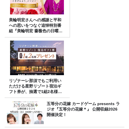
美輪明宏さんへの感謝と平和
への思いをつなぐ追悼特別番
組『美輪明宏 薔薇色の日曜日
～ごきげんよう、ルンルン
～』8/9（日）16時放送
リゾナーレ那須でもご利用い
ただける星野リゾート宿泊ギ
フト券が、抽選で1組2名様に
プレゼント！
五等分の花嫁 カードゲーム presents ラ
ジオ『五等分の花嫁＊』 公開収録2026
開催決定！