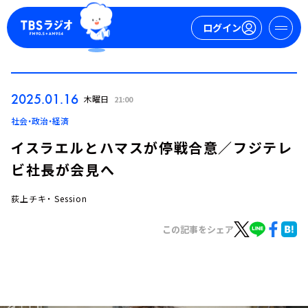
ログイン
マイページ
2025.01.16
木曜日
21:00
新規会員登録
ログイン
社会・政治・経済
イスラエルとハマスが停戦合意／フジテレ
ビ社長が会見へ
荻上チキ・ Session
この記事をシェア
今日の番組表
週間番組表
トピックス
TBS Podcast