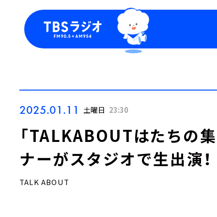
今日の番組表
トピッ
週間番組表
TBS
Podca
お知ら
2025.01.11
土曜日
23:30
「TALKABOUTはたちの
ナーがスタジオで生出演！
TALK ABOUT