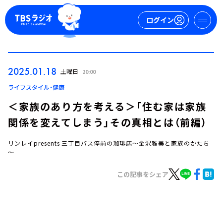
ログイン
マイページ
2025.01.18
土曜日
20:00
新規会員登録
ログイン
ライフスタイル・健康
＜家族のあり方を考える＞「住む家は家族
関係を変えてしまう」その真相とは（前編）
リンレイpresents 三丁目バス停前の珈琲店～金沢雅美と家族のかたち
～
この記事をシェア
今日の番組表
週間番組表
トピックス
TBS Podcast