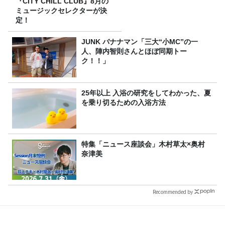
『CITY CHILL CLUB』8月の
ミュージックセレクターが決
定！
JUNK バナナマン「三大“小MC”の一
人、陣内智則さんとほぼ同期トー
ク！！」
25年以上 入浴の研究をしてわかった、夏
を乗り切るための入浴方法
特集「ニュース座談会」木村草太×奥村
奈津美
Recommended by