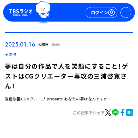
ログイン
マイページ
2025.01.16
木曜日
15:00
新規会員登録
ログイン
その他
夢は自分の作品で人を笑顔にすること！ゲ
ストはCGクリエーター専攻の三浦啓寛さ
ん！
滋慶学園COMグループ presents あなたの夢はなんですか？
今日の番組表
この記事をシェア
週間番組表
トピックス
TBS Podcast