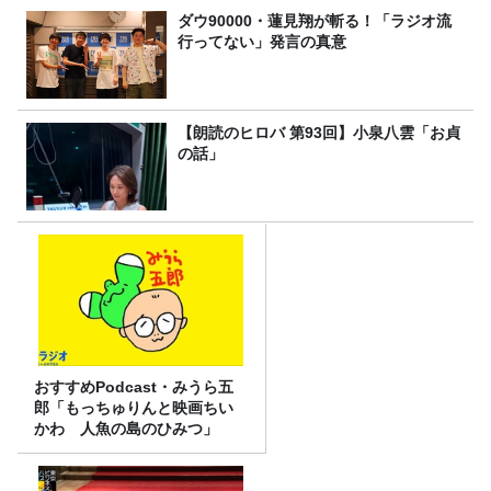
ダウ90000・蓮見翔が斬る！「ラジオ流
行ってない」発言の真意
【朗読のヒロバ 第93回】小泉八雲「お貞
の話」
おすすめPodcast・みうら五
郎「もっちゅりんと映画ちい
かわ 人魚の島のひみつ」