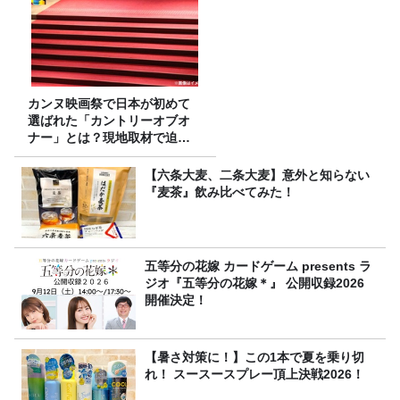
カンヌ映画祭で日本が初めて
選ばれた「カントリーオブオ
ナー」とは？現地取材で迫る
選出の意味
【六条大麦、二条大麦】意外と知らない
『麦茶』飲み比べてみた！
五等分の花嫁 カードゲーム presents ラ
ジオ『五等分の花嫁＊』 公開収録2026
開催決定！
【暑さ対策に！】この1本で夏を乗り切
れ！ スースースプレー頂上決戦2026！