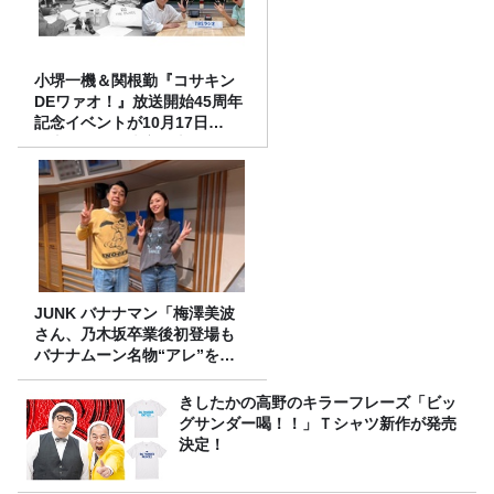
小堺一機＆関根勤『コサキン
DEワァオ！』放送開始45周年
記念イベントが10月17日
（土）に開催決定！本日より
FC先行受付スタート！
JUNK バナナマン「梅澤美波
さん、乃木坂卒業後初登場も
バナナムーン名物“アレ”を喰
らう」
きしたかの高野のキラーフレーズ「ビッ
グサンダー喝！！」Ｔシャツ新作が発売
決定！