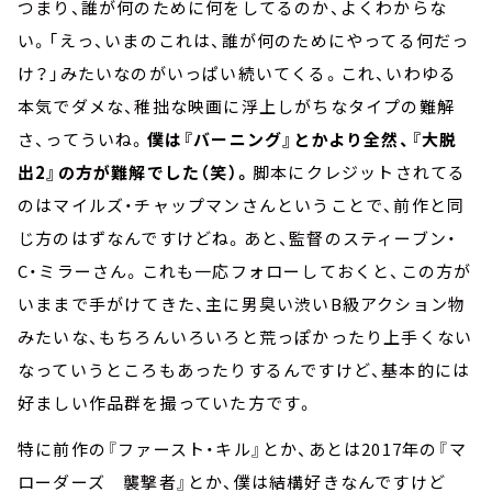
つまり、誰が何のために何をしてるのか、よくわからな
い。「えっ、いまのこれは、誰が何のためにやってる何だっ
け？」みたいなのがいっぱい続いてくる。これ、いわゆる
本気でダメな、稚拙な映画に浮上しがちなタイプの難解
さ、ってういね。
僕は『バーニング』とかより全然、『大脱
出2』の方が難解でした（笑）。
脚本にクレジットされてる
のはマイルズ・チャップマンさんということで、前作と同
じ方のはずなんですけどね。あと、監督のスティーブン・
C・ミラーさん。これも一応フォローしておくと、この方が
いままで手がけてきた、主に男臭い渋いB級アクション物
みたいな、もちろんいろいろと荒っぽかったり上手くない
なっていうところもあったりするんですけど、基本的には
好ましい作品群を撮っていた方です。
特に前作の『ファースト・キル』とか、あとは2017年の『マ
ローダーズ 襲撃者』とか、僕は結構好きなんですけど