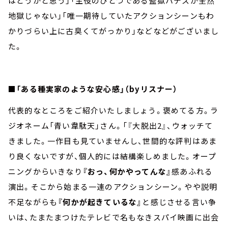
はどうかと思う」「主役のひとつである監獄ハデスが全然
地獄じゃない」「唯一期待していたアクションシーンもわ
かりづらい上に古臭くてがっかり」などなどがございまし
た。
■「ある種実家のような安心感」（byリスナー）
代表的なところをご紹介いたしましょう。褒めてる方。ラ
ジオネーム「青い韋駄天」さん。「『大脱出2』、ウォッチて
きました。一作目も見ていませんし、世間的な評判はあま
り良くないですが、個人的には結構楽しめました。オープ
ニングからいきなり
『おっ、何かやってんな』
感あふれる
演出。そこから始まる一連のアクションシーン。やや説明
不足ながらも
『何かが起きているな』
と感じさせる言い争
いは、たまたまつけたテレビで名もなきスパイ映画に出会