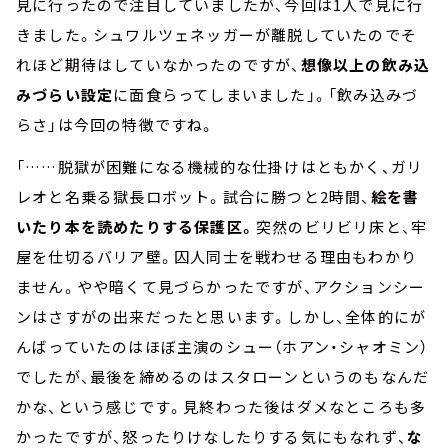
見に行ったので注目していましたが、今回は1人で見に行
きました。シュワルツェネッガーが離脱していたのでそ
れほど期待はしていなかったのですが、
想像以上の飲み込
みづらい設定
に面食らってしまいました」。「飲み込みづ
らさ」は今回の特徴ですね。
「……脱獄が困難になる機械的な仕掛けはともかく、ガリ
レオと名乗る獄長ロボット。試合に勝つと2時間、
絵を書
いたり本を読めたりする保護区。
突然のビリビリ床と、牢
屋を仕切るバリア壁。囚人同士を戦わせる理由もわかり
ません。やや暗くて見づらかったですが、アクションシー
ンはさすがの出来だったと思います。しかし、全体的にが
んばっていたのはほぼ主演のシュー（ホアン・シャオミン）
でしたが、最後を締めるのはスタローンというのもなんだ
かな、という感じです。見終わった後はダメなところも多
かったですが、怒ったりけなしたりする気にもなれず、
な