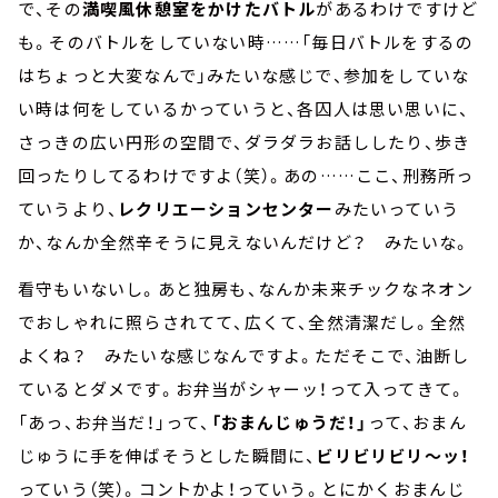
で、その
満喫風休憩室をかけたバトル
があるわけですけど
も。そのバトルをしていない時……「毎日バトルをするの
はちょっと大変なんで」みたいな感じで、参加をしていな
い時は何をしているかっていうと、各囚人は思い思いに、
さっきの広い円形の空間で、ダラダラお話ししたり、歩き
回ったりしてるわけですよ（笑）。あの……ここ、刑務所っ
ていうより、
レクリエーションセンター
みたいっていう
か、なんか全然辛そうに見えないんだけど？ みたいな。
看守もいないし。あと独房も、なんか未来チックなネオン
でおしゃれに照らされてて、広くて、全然清潔だし。全然
よくね？ みたいな感じなんですよ。ただそこで、油断し
ているとダメです。お弁当がシャーッ！って入ってきて。
「あっ、お弁当だ！」って、
「おまんじゅうだ！」
って、おまん
じゅうに手を伸ばそうとした瞬間に、
ビリビリビリ～ッ！
っていう（笑）。コントかよ！っていう。とにかくおまんじ