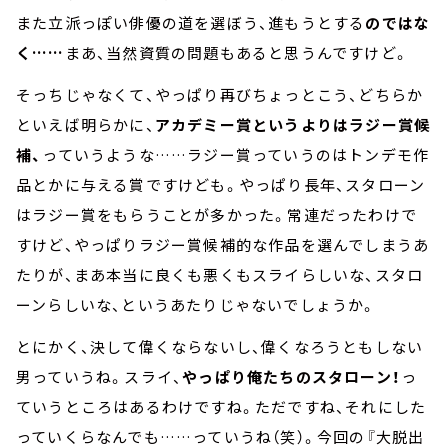
また立派っぽい俳優の道を選ぼう、進もうとする
のではな
く……
まあ、当然資質の問題もあると思うんですけど。
そっちじゃなくて、やっぱり再びちょっとこう、どちらか
といえば明らかに、
アカデミー賞というよりはラジー賞候
補、
っていうような……ラジー賞っていうのはトンデモ作
品とかに与える賞ですけども。やっぱり長年、スタローン
はラジー賞をもらうことが多かった。常連だったわけで
すけど、やっぱりラジー賞候補的な作品を選んでしまうあ
たりが、まあ本当に良くも悪くもスライらしいな、スタロ
ーンらしいな、というあたりじゃないでしょうか。
とにかく、決して偉くならないし、偉くなろうともしない
男っていうね。スライ、
やっぱり俺たちのスタローン！
っ
ていうところはあるわけですね。ただですね、それにした
っていくらなんでも……っていうね（笑）。今回の『大脱出