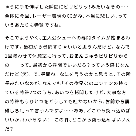
ゅうに手を伸ばした瞬間にビリビリッ！みたいなその……
全体に今回、レーザー表現のCGがね、本当に悲しい、って
いうあたりも特徴ですね。
そこでようやく、主人公シューへの尋問タイムが始まるわ
けです。最初から尋問すりゃいいと思うんだけど。なんで
1回戦わせて休憩室に行って、
おまんじゅうビリビリか
ら
の……って。最初から尋問でいいだろ？っていう感じなん
だけど（笑）。で、尋問ね。なにを言うのかと思うと、その所
長みたいなのが、なんでも「その従兄弟のユシェンの持っ
ている特許2つのうち、あいつを拷問したけど、大事な方
の特許もうひとつをどうしても吐かないから、
お前から説
得しろ！
」って言うんですよ……ああ、どこから突っ込めば
いいか、わからない！ この件、どこから突っ込めばいいん
だ？