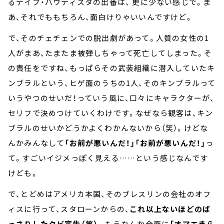
るデイブ・バウティスタの出番は、 更に少ない感じで。ま
あ、それでももちろん、面白けりゃいいんですけど。
で、そのチェチェンでの脱出劇があって。人質の女性の1
人がまあ、たまたま被弾しちゃって死亡してしまった。そ
の責任をですね、もっぱらその武装組織に潜入していたキ
ンブラルという、ヒゲ面のうちの1人、そのキンブラルって
いうやつのせいだ！っていう風に、口々にキャラクターが、
セリフで決めつけていくわけです。なぜなら観客は、キン
ブラルのせいかどうかよくわかんないから（笑）。けどな
んかみんなして
「お前が悪いんだ！」「お前が悪いんだ！」
っ
て。すごいイジメっぽく見える……という感じなんです
けども。
で、とどめはアメリカ本国、そのブレスリンの会社のオフ
ィスに行って、スタローンからの、
これ以上ないほどのば
っさりしたクビ宣告（笑）。
もうなんか全面に
「オマエきら