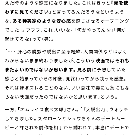
えた時のような感覚になりました。これはきっと
『頭を使
わずに見てください』
と言ってるんだろうなというよう
な、
ある種実家のような安心感
を感じさせるオープニング
でした」。フフフ、これ、いいな。「何かやってんな」「何か
起きてるな」って（笑）。
「……肝心の脱獄や脱出に至る経緯、人間関係などはよく
わからないまま終わりましたが、
こういう映画ではそれも
またよいのではないか思います。
見る前に予想していた
感じと始まってからの印象、見終わってから残った感想。
それはほぼズレることのない、いい意味で毒にも薬にもな
らない映画だったのではないかと思います」という。
一方、「オムライス食べ太郎」さん。「『大脱出2』、ウォッチ
してきました。スタローンとシュワちゃんのデートムー
ビーと評された前作を相手から誘われて、本当にデートで