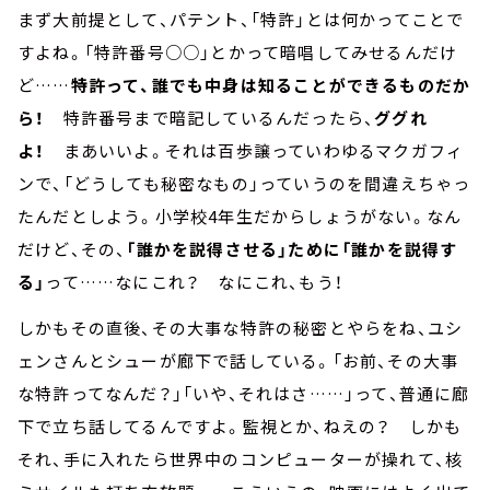
まず大前提として、パテント、「特許」とは何かってことで
すよね。「特許番号○○」とかって暗唱してみせるんだけ
ど……
特許って、誰でも中身は知ることができるものだか
ら！
特許番号まで暗記しているんだったら、
ググれ
よ！
まあいいよ。それは百歩譲っていわゆるマクガフィ
ンで、「どうしても秘密なもの」っていうのを間違えちゃっ
たんだとしよう。小学校4年生だからしょうがない。なん
だけど、その、
「誰かを説得させる」ために「誰かを説得す
る」
って……なにこれ？ なにこれ、もう！
しかもその直後、その大事な特許の秘密とやらをね、ユシ
ェンさんとシューが廊下で話している。「お前、その大事
な特許ってなんだ？」「いや、それはさ……」って、普通に廊
下で立ち話してるんですよ。監視とか、ねえの？ しかも
それ、手に入れたら世界中のコンピューターが操れて、核