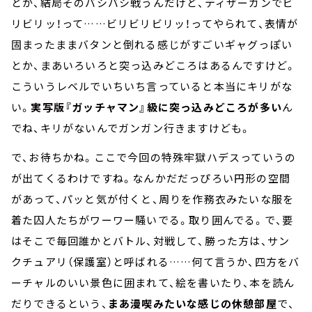
とか、結局そのバシバシ戦うんだけど、ティザーガンでビ
リビリッ！って……ビリビリビリッ！ってやられて、表情が
固まったままバタンと倒れる感じがすごいギャグっぽい
とか、まあいろいろと突っ込みどころはあるんですけど。
こういうレベルでいちいち言っていると本当にキリがな
い。
実写版『ガッチャマン』級に突っ込みどころが多い
ん
でね、キリがないんでガンガン行きますけども。
で、お待ちかね。ここで今回の特殊牢獄ハデスっていうの
が出てくるわけですね。なんかだだっぴろい円形の空間
があって、パッと気が付くと、周りを作務衣みたいな服を
着た囚人たちがワーワー騒いでる。取り囲んでる。で、要
はそこで毎回誰かとバトル、対戦して、勝った方は、サン
クチュアリ（保護室）と呼ばれる……何て言うか、四方をバ
ーチャルのいい景色に囲まれて、絵を書いたり、本を読ん
だりできるという、
まあ漫喫みたいな感じの休憩部屋
で、