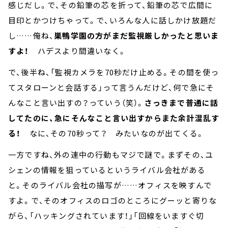
感じだし。で、その鉛筆の芯を折って、鉛筆の芯で広間に
目印とかつけちゃって。で、いろんな人に話しかけ放題だ
し……俺ね、
巣鴨学園の方がまだ監視厳しかったと思いま
すよ！
ハデスより間違いなく。
で、後半ね、「監視カメラを70秒だけ止める。その間を使っ
てスタローンと会話する」って言うんだけど、何で急にそ
んなこと言い出すの？っていう（笑）。
さっきまで普通に話
してたのに、急にそんなこと言い出すからまた余計混乱す
る！
なに、その70秒って？ みたいなのが出てくる。
一方ですね、外の連中の行動もマジで謎で。まずその、ユ
シェンの情報を狙っているというライバル会社がある
と。そのライバル会社の描写が……オフィスを映すんで
すよ。で、そのオフィスのロゴのところにグーッと寄りな
がら、「ハッキングされています！」「回線をいますぐ切