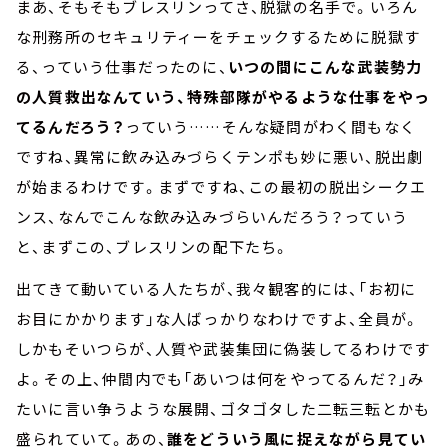
まあ、そもそもブレスリンってさ、脱獄の名手で。いろん
な刑務所のセキュリティーをチェックするために脱獄す
る、っていう仕事だったのに、
いつの間にこんな武装勢力
の人質救出なんていう、特殊部隊がやるような仕事をやっ
てるんだろう？
っていう……そんな疑問がわく間もなく
ですね、異常に飲み込みづらくテンポも妙に悪い、脱出劇
が始まるわけです。まずですね、この最初の脱出シークエ
ンス、なんでこんな飲み込みづらいんだろう？っていう
と、まずこの、ブレスリンの配下たち。
出てきて動いている人たちが、我々観客的には、「お初に
お目にかかります」な人ばっかりなわけですよ、全員が。
しかもそいつらが、人質や武装集団に偽装してるわけです
よ。その上、仲間内でも「あいつは何をやってるんだ？」み
たいに言い争うような展開、ゴタゴタした二転三転とかも
盛られていて。あの、
誰をどういう風に捉えながら見てい