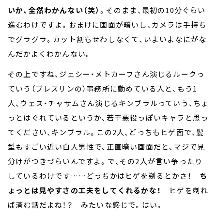
いか、全然わかんない（笑）
。そのまま、最初の10分ぐらい
進むわけですよ。おまけに画面が暗いし、カメラは手持ち
でグラグラ。カット割もせわしなくて、いよいよなにがな
んだかよくわかんない。
その上ですね、ジェシー・メトカーフさん演じるルークっ
ていう（ブレスリンの）事務所に勤めている人と、もう1
人、ウェス・チャサムさん演じるキンブラルっていう、ちょ
っとはぐれているというか、若干悪役っぽいキャラと思っ
てください、キンブラル。この2人、どっちもヒゲ面で、髪
型もすごい近い白人男性で、正直暗い画面だと、マジで見
分けがつきづらいんですよ。で、その2人が言い争ったり
しているわけです……どっちかはヒゲを剃るとかさ！
ち
ょっとは見やすさの工夫をしてくれるかな！
ヒゲを剃れ
ば済む話だよね！？ みたいな感じで。はい。