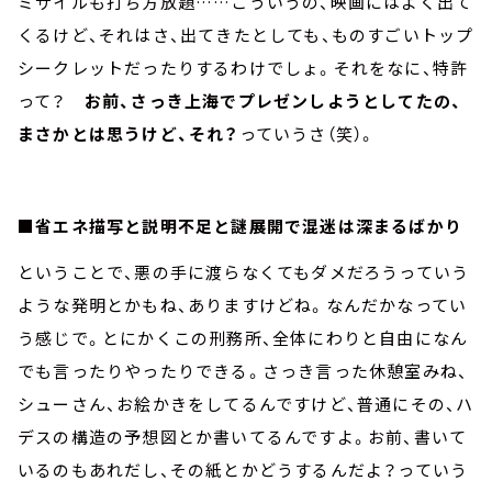
ミサイルも打ち方放題……こういうの、映画にはよく出て
くるけど、それはさ、出てきたとしても、ものすごいトップ
シークレットだったりするわけでしょ。それをなに、特許
って？
お前、さっき上海でプレゼンしようとしてたの、
まさかとは思うけど、それ？
っていうさ（笑）。
■省エネ描写と説明不足と謎展開で混迷は深まるばかり
ということで、悪の手に渡らなくてもダメだろうっていう
ような発明とかもね、ありますけどね。なんだかなってい
う感じで。とにかくこの刑務所、全体にわりと自由になん
でも言ったりやったりできる。さっき言った休憩室みね、
シューさん、お絵かきをしてるんですけど、普通にその、ハ
デスの構造の予想図とか書いてるんですよ。お前、書いて
いるのもあれだし、その紙とかどうするんだよ？っていう