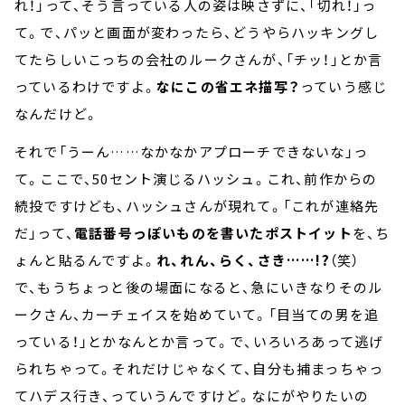
れ！」って、そう言っている人の姿は映さずに、「切れ！」っ
て。で、パッと画面が変わったら、どうやらハッキングし
てたらしいこっちの会社のルークさんが、「チッ！」とか言
っているわけですよ。
なにこの省エネ描写？
っていう感じ
なんだけど。
それで「うーん……なかなかアプローチできないな」っ
て。ここで、50セント演じるハッシュ。これ、前作からの
続投ですけども、ハッシュさんが現れて。「これが連絡先
だ」って、
電話番号っぽいものを書いたポストイット
を、ち
ょんと貼るんですよ。
れ、れん、らく、さき……!?
（笑）
で、もうちょっと後の場面になると、急にいきなりそのル
ークさん、カーチェイスを始めていて。「目当ての男を追
っている！」とかなんとか言って。で、いろいろあって逃げ
られちゃって。それだけじゃなくて、自分も捕まっちゃっ
てハデス行き、っていうんですけど。なにがやりたいの