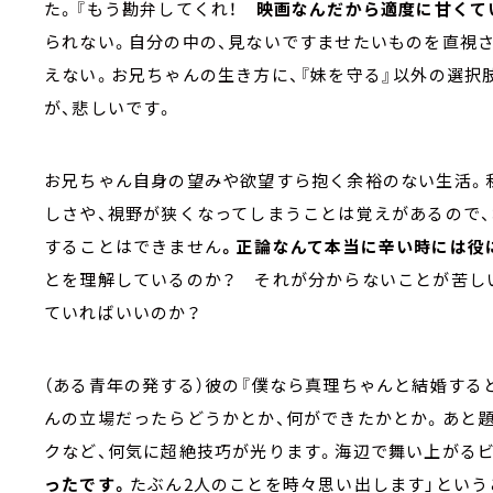
た。『もう勘弁してくれ！
映画なんだから適度に甘くて
られない。自分の中の、見ないですませたいものを直視
えない。お兄ちゃんの生き方に、『妹を守る』以外の選択
が、悲しいです。
お兄ちゃん自身の望みや欲望すら抱く余裕のない生活。
しさや、視野が狭くなってしまうことは覚えがあるので
することはできません
。正論なんて本当に辛い時には役
とを理解しているのか？ それが分からないことが苦し
ていればいいのか？
（ある青年の発する）彼の『僕なら真理ちゃんと結婚する
んの立場だったらどうかとか、何ができたかとか。あと題
クなど、何気に超絶技巧が光ります。海辺で舞い上がるビ
ったです。
たぶん2人のことを時々思い出します」という