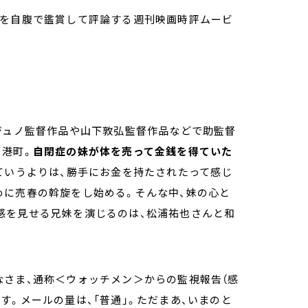
画を自腹で鑑賞して評論する週刊映画時評ムービ
ジュノ監督作品や山下敦弘監督作品などで助監督
る港町。
自閉症の妹が体を売って金銭を得ていた
ていうよりは、勝手にお金を持たされたって感じ
めに売春の斡旋をし始める。そんな中、妹の心と
感を見せる兄妹を演じるのは、松浦祐也さんと和
なさま、通称＜ウォッチメン＞からの監視報告（感
す。メールの量は、「普通」。ただまあ、いまのと