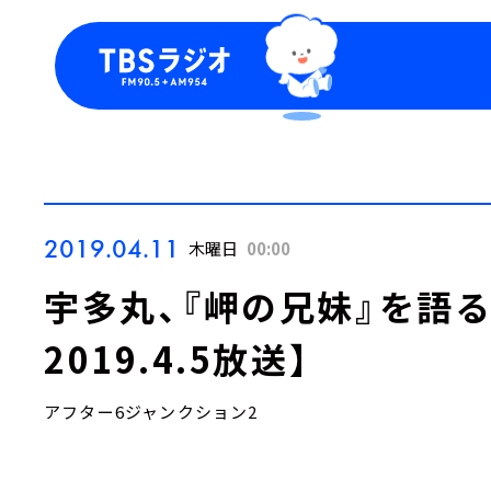
今日の番組表
トピッ
週間番組表
TBS
Podca
お知ら
2019.04.11
木曜日
00:00
宇多丸、『岬の兄妹』を語
2019.4.5放送】
アフター6ジャンクション2