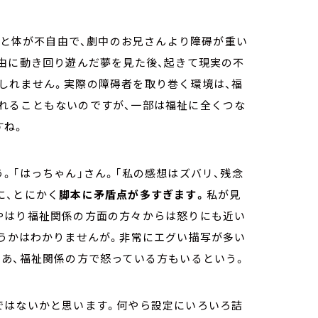
ょっと体が不自由で、劇中のお兄さんより障碍が重い
由に動き回り遊んだ夢を見た後、起きて現実の不
しれません。実際の障碍者を取り巻く環境は、福
れることもないのですが、一部は福祉に全くつな
すね。
。「はっちゃん」さん。「私の感想はズバリ、残念
に、とにかく
脚本に矛盾点が多すぎます。
私が見
やはり福祉関係の方面の方々からは怒りにも近い
どうかはわかりませんが。非常にエグい描写が多い
まあ、福祉関係の方で怒っている方もいるという。
ではないかと思います。何やら設定にいろいろ詰