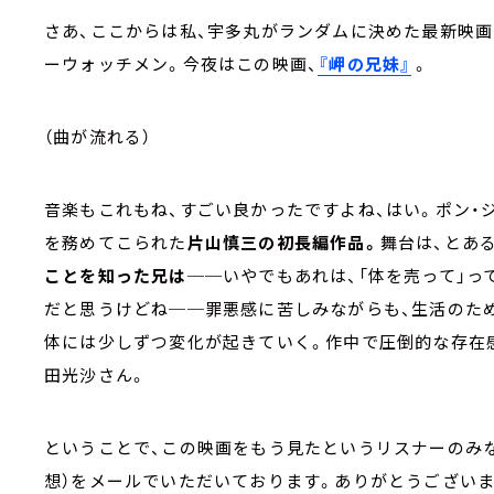
さあ、ここからは私、宇多丸がランダムに決めた最新映
ーウォッチメン。今夜はこの映画、
『岬の兄妹』
。
（曲が流れる）
音楽もこれもね、すごい良かったですよね、はい。ポン・
を務めてこられた
片山慎三の初長編作品。
舞台は、とあ
ことを知った兄は
──いやでもあれは、「体を売って」っ
だと思うけどね──罪悪感に苦しみながらも、生活のた
体には少しずつ変化が起きていく。作中で圧倒的な存在
田光沙さん。
ということで、この映画をもう見たというリスナーのみ
想）をメールでいただいております。ありがとうございま