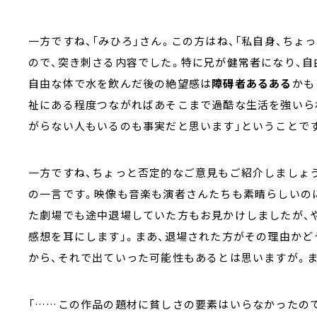
一方ですね、「みひろ」さん。この方はね、「私自身、ち
ので、突き刺さる内容でした。特に兄が健常者になり、自
自由な体で水を飲んだ後の絶望感は
障碍者あるある
かも
祉にある程度つながればあそこまで過酷な生活を強いら
がらない人もいるのも事実だと思います」ということで
一方ですね、ちょっと否定的なご意見もご紹介しましょう
の一言です。映像も音楽も演者さんたちも素晴らしいの
た劇場でも途中退場していた方もお見かけしましたが、
感想を耳にします」。まあ、退場された方がその理由か
から、それで出ていった可能性もあるとは思いますが。
「……この作品の題材に貧しさの要素はいらなかったの