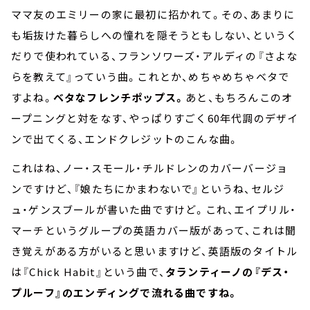
ママ友のエミリーの家に最初に招かれて。その、あまりに
も垢抜けた暮らしへの憧れを隠そうともしない、というく
だりで使われている、フランソワーズ・アルディの『さよな
らを教えて』っていう曲。これとか、めちゃめちゃベタで
すよね。
ベタなフレンチポップス。
あと、もちろんこのオ
ープニングと対をなす、やっぱりすごく60年代調のデザイ
ンで出てくる、エンドクレジットのこんな曲。
これはね、ノー・スモール・チルドレンのカバーバージョ
ンですけど、『娘たちにかまわないで』というね、セルジ
ュ・ゲンスブールが書いた曲ですけど。これ、エイプリル・
マーチというグループの英語カバー版があって、これは聞
き覚えがある方がいると思いますけど、英語版のタイトル
は『Chick Habit』という曲で、
タランティーノの『デス・
プルーフ』のエンディングで流れる曲ですね。