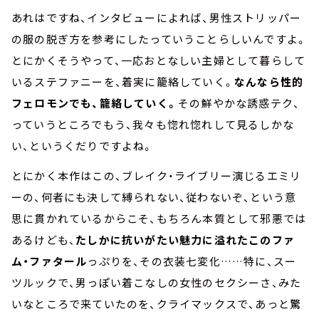
あれはですね、インタビューによれば、男性ストリッパー
の服の脱ぎ方を参考にしたっていうことらしいんですよ。
とにかくそうやって、一応おとなしい主婦として暮らして
いるステファニーを、着実に籠絡していく。
なんなら性的
フェロモンでも、籠絡していく。
その鮮やかな誘惑テク、
っていうところでもう、我々も惚れ惚れして見るしかな
い、というくだりですよね。
とにかく本作はこの、ブレイク・ライブリー演じるエミリ
ーの、何者にも決して縛られない、従わないぞ、という意
思に貫かれているからこそ、もちろん本質として邪悪では
あるけども、
たしかに抗いがたい魅力に溢れたこのファ
ム・ファタール
っぷりを、その衣装七変化……特に、スー
ツルックで、男っぽい着こなしの女性のセクシーさ、みた
いなところで来ていたのを、クライマックスで、あっと驚