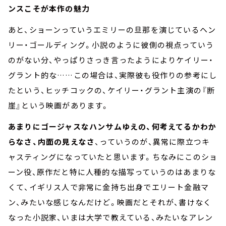
ンスこそが本作の魅力
あと、ショーンっていうエミリーの旦那を演じているヘン
リー・ゴールディング。小説のように彼側の視点っていう
のがない分、やっぱりさっき言ったようによりケイリー・
グラント的な……この場合は、実際彼も役作りの参考にし
たという、ヒッチコックの、ケイリー・グラント主演の『断
崖』という映画があります。
あまりにゴージャスなハンサムゆえの、何考えてるかわか
らなさ、内面の見えなさ
、っていうのが、異常に際立つキ
ャスティングになっていたと思います。ちなみにこのショ
ーン役、原作だと特に人種的な描写っていうのはあまりな
くて、イギリス人で非常に金持ち出身でエリート金融マ
ン、みたいな感じなんだけど。映画だとそれが、書けなく
なった小説家、いまは大学で教えている、みたいなアレン