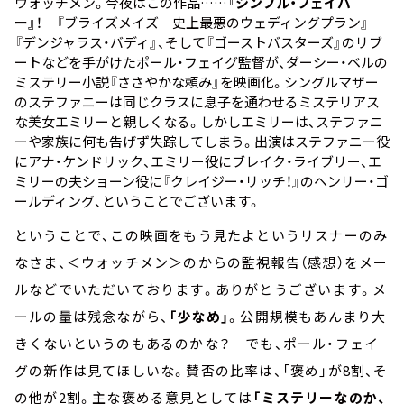
ウォッチメン。今夜はこの作品……
『シンプル・フェイバ
ー』
！ 『ブライズメイズ 史上最悪のウェディングプラン』
『デンジャラス・バディ』、そして『ゴーストバスターズ』のリブ
ートなどを手がけたポール・フェイグ監督が、ダーシー・ベルの
ミステリー小説『ささやかな頼み』を映画化。シングルマザー
のステファニーは同じクラスに息子を通わせるミステリアス
な美女エミリーと親しくなる。しかしエミリーは、ステファニ
ーや家族に何も告げず失踪してしまう。出演はステファニー役
にアナ・ケンドリック、エミリー役にブレイク・ライブリー、エ
ミリーの夫ショーン役に『クレイジー・リッチ！』のヘンリー・ゴ
ールディング、ということでございます。
ということで、この映画をもう見たよというリスナーのみ
なさま、＜ウォッチメン＞のからの監視報告（感想）をメー
ルなどでいただいております。ありがとうございます。メ
ールの量は残念ながら、
「少なめ」
。公開規模もあんまり大
きくないというのもあるのかな？ でも、ポール・フェイ
グの新作は見てほしいな。賛否の比率は、「褒め」が8割、そ
の他が2割。主な褒める意見としては
「ミステリーなのか、