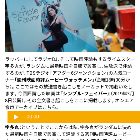
ラッパーにしてラジオDJ、そして映画評論もするライムスター
宇多丸が、ランダムに最新映画を自腹で鑑賞し、生放送で評論
するのが、TBSラジオ「アフター6ジャンクション」の人気コー
ナー
「週刊映画時評ムービーウォッチメン」
（金曜18時30分か
ら）。ここではその放送書き起こしをノーカットで掲載いたし
ます。今回評論した映画は
『シンプル・フェイバー』
（2019年3月
8日公開）。その全文書き起こしをここに掲載します。オンエア
音声アーカイブはこちら。
宇多丸：
ということでここからは私、宇多丸がランダムに決め
た最新映画を自腹で鑑賞して評論する週刊映画時評ムービー