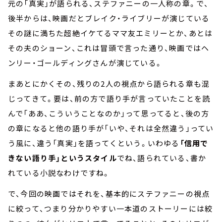
元の「真実」が語られる、ステファニーの一人称の章。で、
後半からは、映画だとブレイク・ライブリーが演じている
その謎に満ちた超絶イケてるママ友エミリーとか、あとは
その夫のショーン、これは冒頭で言った通り、映画ではヘ
ンリー・ゴールディングさんが演じている。
まあとにかくその、残りの2人の視点から語られる章も混
じってきて。要は、前の方で語り手が言っていたことを読
んで「ああ、こういうことなのか」って思ってると、後の方
の章になると他の語り手が「いや、それは全然違う」ってい
う風に、違う「真実」を語ってくという。いわゆる
「信用で
きない語り手」というスタイル
でね、語られている、書か
れている小説なわけですね。
で、今回の映画ではそれを、基本的にステファニーの視点
に絞って、つまり分かりやすい一本道のストーリーには絞