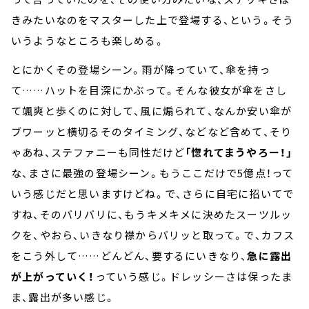
きみたいなのをマスターした上で登場する、という。そう
いうようなところも楽しめる。
とにかくその登場シーン。雨が降っていて、傘を持っ
て……ハットを目深にかぶって。そんな彼女が傘をさし
て颯爽と歩くのに対して、風に煽られて、なんか安い傘が
ブワーッと横切るそのタイミング、などなど含めて、そり
ゃあね、ステファニーも同性だけど
「惚れてまうやろー！」
な、まさに最強の登場シーン。もうここだけで5億点！って
いう感じだと思いますけどね。で、さらに自宅に招いてで
すね、そのバリバリに、もうキメキメに決めたスーツルッ
クを、やおら、いきなり襟からバリッと取って。で、カフス
をこう外して……どんどん、要するにいきなり、
急に露出
が上がっていく！
っていう感じ。ドレッシーさは保ったま
ま、露出が多い感じ。