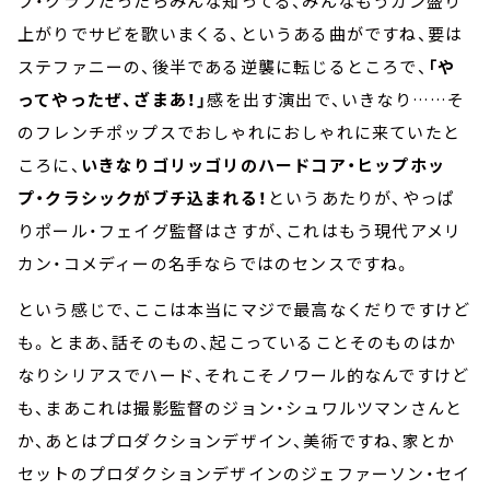
プ・クラブだったらみんな知ってる、みんなもうガン盛り
上がりでサビを歌いまくる、というある曲がですね、要は
ステファニーの、後半である逆襲に転じるところで、
「や
ってやったぜ、ざまあ！」
感を出す演出で、いきなり……そ
のフレンチポップスでおしゃれにおしゃれに来ていたと
ころに、
いきなりゴリッゴリのハードコア・ヒップホッ
プ・クラシックがブチ込まれる！
というあたりが、やっぱ
りポール・フェイグ監督はさすが、これはもう現代アメリ
カン・コメディーの名手ならではのセンスですね。
という感じで、ここは本当にマジで最高なくだりですけど
も。とまあ、話そのもの、起こっていることそのものはか
なりシリアスでハード、それこそノワール的なんですけど
も、まあこれは撮影監督のジョン・シュワルツマンさんと
か、あとはプロダクションデザイン、美術ですね、家とか
セットのプロダクションデザインのジェファーソン・セイ