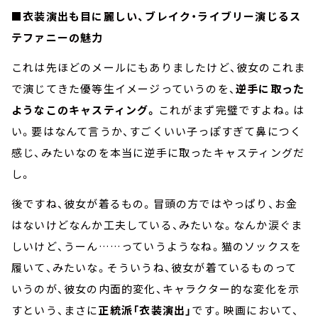
■衣装演出も目に麗しい、ブレイク・ライブリー演じるス
テファニーの魅力
これは先ほどのメールにもありましたけど、彼女のこれま
で演じてきた優等生イメージっていうのを、
逆手に取った
ようなこのキャスティング。
これがまず完璧ですよね。は
い。要はなんて言うか、すごくいい子っぽすぎて鼻につく
感じ、みたいなのを本当に逆手に取ったキャスティングだ
し。
後ですね、彼女が着るもの。冒頭の方ではやっぱり、お金
はないけどなんか工夫している、みたいな。なんか涙ぐま
しいけど、うーん……っていうようなね。猫のソックスを
履いて、みたいな。そういうね、彼女が着ているものって
いうのが、彼女の内面的変化、キャラクター的な変化を示
すという、まさに
正統派「衣装演出」
です。映画において、