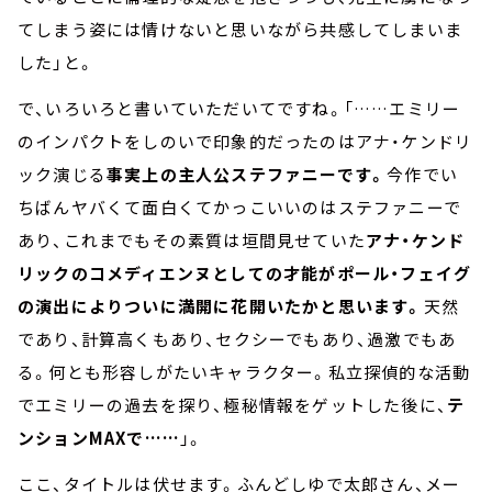
てしまう姿には情けないと思いながら共感してしまいま
した」と。
で、いろいろと書いていただいてですね。「……エミリー
のインパクトをしのいで印象的だったのはアナ・ケンドリ
ック演じる
事実上の主人公ステファニーです。
今作でい
ちばんヤバくて面白くてかっこいいのはステファニーで
あり、これまでもその素質は垣間見せていた
アナ・ケンド
リックのコメディエンヌとしての才能がポール・フェイグ
の演出によりついに満開に花開いたかと思います。
天然
であり、計算高くもあり、セクシーでもあり、過激でもあ
る。何とも形容しがたいキャラクター。私立探偵的な活動
でエミリーの過去を探り、極秘情報をゲットした後に、
テ
ンションMAXで……
」。
ここ、タイトルは伏せます。ふんどしゆで太郎さん、メー