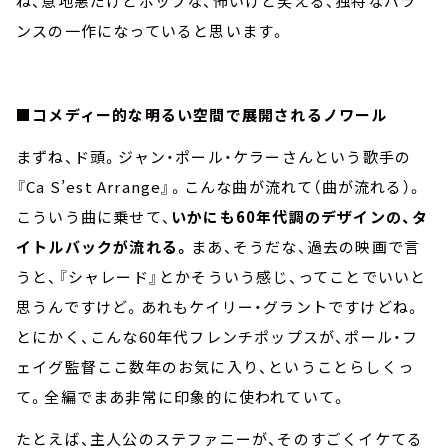
ね、意地悪だけどポップな、怖いけど笑える、独特なバラ
ンスの一作になっていると思います。
■コメディー的な明るい空間で展開されるノワール
まずね、ド頭。ジャン・ポール・ケラーさんという歌手の
『Ca S’est Arrange』。こんな曲が流れて（曲が流れる）。
こういう曲に乗せて、
いかにも60年代調のデザインの、タ
イトルバックが流れる。
まあ、そうだな、過去の映画で言
うと、『シャレード』とかそういう感じ、ってことでいいと
思うんですけど。あれもケイリー・グラントですけどね。
とにかく、こんな60年代フレンチポップスが、ポール・フ
ェイグ監督ここ数年のお気に入り、ということらしくっ
て。全編でまあ非常に印象的に使われていて。
たとえば、主人公のステファニーが、そのすごくイケてる