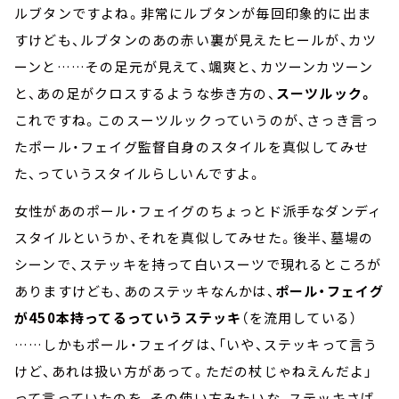
ルブタンですよね。非常にルブタンが毎回印象的に出ま
すけども、ルブタンのあの赤い裏が見えたヒールが、カツ
ーンと……その足元が見えて、颯爽と、カツーンカツーン
と、あの足がクロスするような歩き方の、
スーツルック。
これですね。このスーツルックっていうのが、さっき言っ
たポール・フェイグ監督自身のスタイルを真似してみせ
た、っていうスタイルらしいんですよ。
女性があのポール・フェイグのちょっとド派手なダンディ
スタイルというか、それを真似してみせた。後半、墓場の
シーンで、ステッキを持って白いスーツで現れるところが
ありますけども、あのステッキなんかは、
ポール・フェイグ
が450本持ってるっていうステッキ
（を流用している）
……しかもポール・フェイグは、「いや、ステッキって言う
けど、あれは扱い方があって。ただの杖じゃねえんだよ」
って言っていたのを、その使い方みたいな、ステッキさば