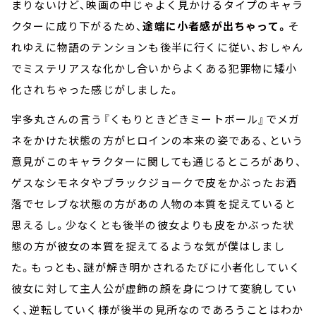
まりないけど、映画の中じゃよく見かけるタイプのキャラ
クターに成り下がるため、
途端に小者感が出ちゃって。
そ
れゆえに物語のテンションも後半に行くに従い、おしゃん
でミステリアスな化かし合いからよくある犯罪物に矮小
化されちゃった感じがしました。
宇多丸さんの言う『くもりときどきミートボール』でメガ
ネをかけた状態の方がヒロインの本来の姿である、という
意見がこのキャラクターに関しても通じるところがあり、
ゲスなシモネタやブラックジョークで皮をかぶったお洒
落でセレブな状態の方があの人物の本質を捉えていると
思えるし。少なくとも後半の彼女よりも皮をかぶった状
態の方が彼女の本質を捉えてるような気が僕はしまし
た。もっとも、謎が解き明かされるたびに小者化していく
彼女に対して主人公が虚飾の顔を身につけて変貌してい
く、逆転していく様が後半の見所なのであろうことはわか