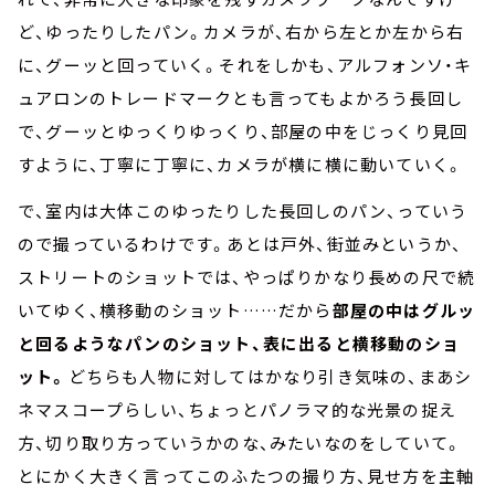
ど、ゆったりしたパン。カメラが、右から左とか左から右
に、グーッと回っていく。それをしかも、アルフォンソ・キ
ュアロンのトレードマークとも言ってもよかろう長回し
で、グーッとゆっくりゆっくり、部屋の中をじっくり見回
すように、丁寧に丁寧に、カメラが横に横に動いていく。
で、室内は大体このゆったりした長回しのパン、っていう
ので撮っているわけです。あとは戸外、街並みというか、
ストリートのショットでは、やっぱりかなり長めの尺で続
いてゆく、横移動のショット……だから
部屋の中はグルッ
と回るようなパンのショット、表に出ると横移動のショ
ット。
どちらも人物に対してはかなり引き気味の、まあシ
ネマスコープらしい、ちょっとパノラマ的な光景の捉え
方、切り取り方っていうかのな、みたいなのをしていて。
とにかく大きく言ってこのふたつの撮り方、見せ方を主軸