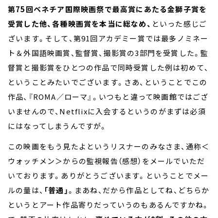
第75回ベネチア国際映画祭で最高賞にあたる金獅子賞を
受賞した他、各種映画賞を本当に総なめ、
といった感じご
ざいます。そして、第91回アカデミー賞では最多ノミネー
ト＆外国語映画賞、監督賞、撮影賞の3部門を受賞した。監
督賞と撮影賞をひとつの作品で同時受賞した例は初めて、
ということみたいでございます。さあ、ということでこの
作品、『ROMA／ローマ』。いつもと違って映画館ではござ
いませんので、Netflixに入会するというのがまずは必須
にはなってしまうんですが。
この映画をもう見たよというリスナーのみなさま、通称＜
ウォッチメン＞からの監視報告（感想）をメールでいただ
いております。ありがとうございます。ということでメー
ルの量は、
「普通」
。まあね、だから作品としてね、どちらか
というとアート作品寄りだっていうのもあるんですかね。