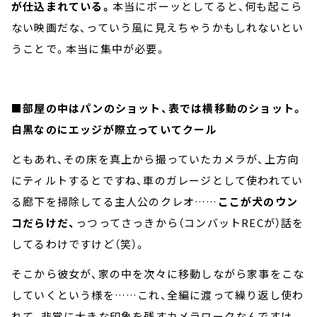
が仕込まれている。
本当にボーッとしてると、何も起こら
ない映画だな、っていう風に見えちゃうかもしれないとい
うことで。本当に集中が必要。
■
部屋の中はパンのショット、表では横移動のショット。
白黒なのにエッジが際立っていてクール
ともあれ、その床を真上から撮っていたカメラが、上方向
にティルトするとですね、車のガレージとして使われてい
る廊下を掃除してる主人公のクレオ……
ここが犬のウン
コだらけだ、
っつってさっきから（コンバットRECが）話を
してるわけですけど（笑）。
そこから彼女が、家の中を次々に移動しながら家事をこな
していくという様を……これ、全編に渡って繰り返し使わ
れて、非常に大きな印象を残すカメラワークなんですけ