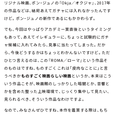
リジナル映画、ポン・ジュノの『Okja／オクジャ』、2017年
の作品などは、結局あえてガチャには入れなかったんです
けど。ポン・ジュノの新作であるにもかかわらず。
でも、今回はやっぱりアカデミー賞直後というタイミング
もあって、あえてイレギュラーに、ちょっと試験的にガチ
ャ候補に入れてみたら、見事に当たってしまった。だか
ら、今後どうするかはちょっとわかんないですけど。ただ
ひとつ言えるのは、この『ROMA／ローマ』という作品そ
のものはですね、ものすごく――これは「皮肉なことに」と言
うべきか――
ものすごく映画らしい映画
というか、本来はこう
いう作品こそが、映画館のしっかりした暗闇とか、音響と
かを含めた整った上映環境で、じっくり集中して見たい、
見られるべき、そういう作品なわけですよ。
なので、みなさんぜひですね、本作を鑑賞する際は、もち