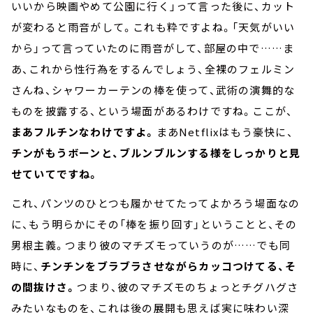
いいから映画やめて公園に行く」って言った後に、カット
が変わると雨音がして。これも粋ですよね。「天気がいい
から」って言っていたのに雨音がして、部屋の中で……ま
あ、これから性行為をするんでしょう、全裸のフェルミン
さんね、シャワーカーテンの棒を使って、武術の演舞的な
ものを披露する、という場面があるわけですね。ここが、
まあフルチンなわけですよ。
まあNetflixはもう豪快に、
チンがもうボーンと、ブルンブルンする様をしっかりと見
せていてですね。
これ、パンツのひとつも履かせてたってよかろう場面なの
に、もう明らかにその「棒を振り回す」ということと、その
男根主義。つまり彼のマチズモっていうのが……でも同
時に、
チンチンをブラブラさせながらカッコつけてる、そ
の間抜けさ。
つまり、彼のマチズモのちょっとチグハグさ
みたいなものを、これは後の展開も思えば実に味わい深