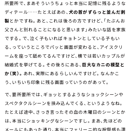
所要所で、まあそういうちょっと本当に記憶に残るような
ディテール……たとえばあの、
犬の首がずらっと並んだ剥
製
とかですね。あと、これは後ろの方ですけど、「たぶんお
父さんと別れることになると思います」みたいな話を家族
でする。で、泣く子もいればキョトンとしている子もい
る、っていうところでパッと画面が変わると、アイスクリ
ームを座って舐めてるんですけど、横では若いカップルが
結婚式を挙げてる。その後ろにある、
巨大なカニの模型と
か（笑）。
あれ、実際にあるらしいんですけど。なんかこ
う、いちいち印象に残る画面っていうのがあって。
で、要所要所では、ギョッとするようなショックシーンや
スペクタクルシーンを挟み込んでくる、というようなね。
たとえば途中、さっき言ったその血の木曜日のシーンとか
は、本当にショッキングなシーンですし。まあ、先ほどの
メールにもあった通り、本当にフェリーニ的な祝祭感も漂