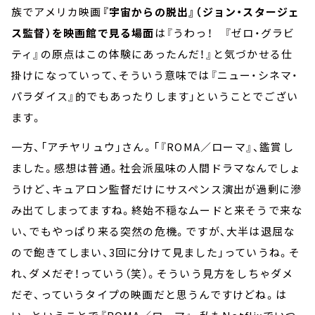
族でアメリカ映画
『宇宙からの脱出』（ジョン・スタージェ
ス監督）を映画館で見る場面
は『うわっ！ 『ゼロ・グラビ
ティ』の原点はこの体験にあったんだ！』と気づかせる仕
掛けになっていって、そういう意味では『ニュー・シネマ・
パラダイス』的でもあったりします」ということでござい
ます。
一方、「アチヤリュウ」さん。「『ROMA／ローマ』、鑑賞し
ました。感想は普通。社会派風味の人間ドラマなんでしょ
うけど、キュアロン監督だけにサスペンス演出が過剰に滲
み出てしまってますね。終始不穏なムードと来そうで来な
い、でもやっぱり来る突然の危機。ですが、大半は退屈な
ので飽きてしまい、3回に分けて見ました」っていうね。そ
れ、ダメだぞ！っていう（笑）。そういう見方をしちゃダメ
だぞ、っていうタイプの映画だと思うんですけどね。は