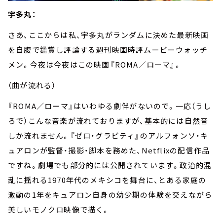
宇多丸：
さあ、ここからは私、宇多丸がランダムに決めた最新映画
を自腹で鑑賞し評論する週刊映画時評ムービーウォッチ
メン。今夜は今夜はこの映画『ROMA／ローマ』。
（曲が流れる）
『ROMA／ローマ』はいわゆる劇伴がないので。一応（うし
ろで）こんな音楽が流れておりますが、基本的には自然音
しか流れません。『ゼロ・グラビティ』のアルフォンソ・キ
ュアロンが監督・撮影・脚本を務めた、Netflixの配信作品
ですね。劇場でも部分的には公開されています。政治的混
乱に揺れる1970年代のメキシコを舞台に、とある家庭の
激動の1年をキュアロン自身の幼少期の体験を交えながら
美しいモノクロ映像で描く。