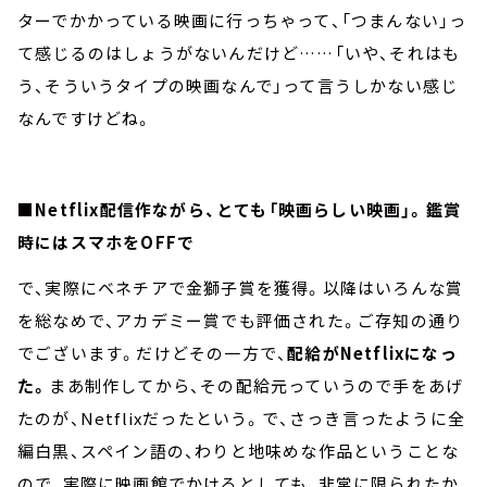
ターでかかっている映画に行っちゃって、「つまんない」っ
て感じるのはしょうがないんだけど……「いや、それはも
う、そういうタイプの映画なんで」って言うしかない感じ
なんですけどね。
■Netflix配信作ながら、とても「映画らしい映画」。鑑賞
時にはスマホをOFFで
で、実際にベネチアで金獅子賞を獲得。以降はいろんな賞
を総なめで、アカデミー賞でも評価された。ご存知の通り
でございます。だけどその一方で、
配給がNetflixになっ
た。
まあ制作してから、その配給元っていうので手をあげ
たのが、Netflixだったという。で、さっき言ったように全
編白黒、スペイン語の、わりと地味めな作品ということな
ので、実際に映画館でかけるとしても、非常に限られたか