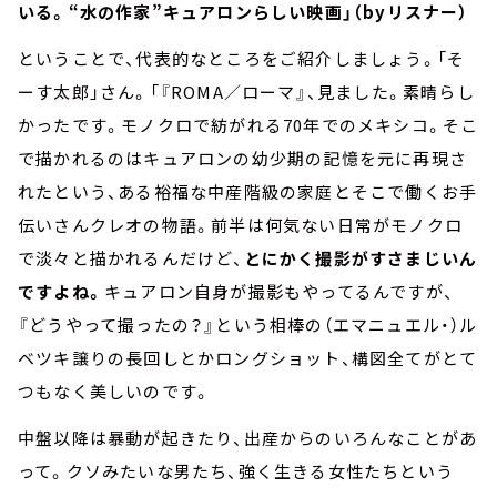
いる。“水の作家”キュアロンらしい映画」（byリスナー）
ということで、代表的なところをご紹介しましょう。「そ
ーす太郎」さん。「『ROMA／ローマ』、見ました。素晴らし
かったです。モノクロで紡がれる70年でのメキシコ。そこ
で描かれるのはキュアロンの幼少期の記憶を元に再現さ
れたという、ある裕福な中産階級の家庭とそこで働くお手
伝いさんクレオの物語。前半は何気ない日常がモノクロ
で淡々と描かれるんだけど、
とにかく撮影がすさまじいん
ですよね。
キュアロン自身が撮影もやってるんですが、
『どうやって撮ったの？』という相棒の（エマニュエル・）ル
ベツキ譲りの長回しとかロングショット、構図全てがとて
つもなく美しいのです。
中盤以降は暴動が起きたり、出産からのいろんなことがあ
って。クソみたいな男たち、強く生きる女性たちという