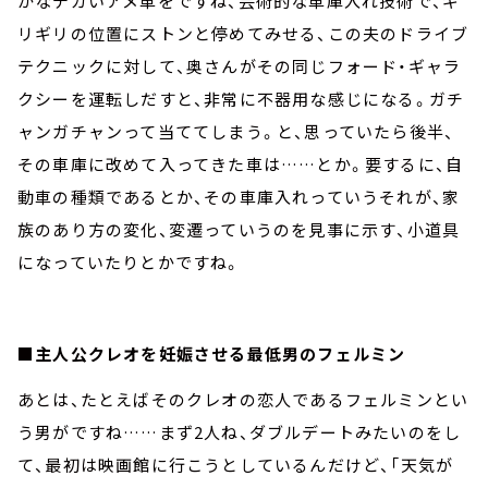
かなデカいアメ車をですね、芸術的な車庫入れ技術で、ギ
リギリの位置にストンと停めてみせる、この夫のドライブ
テクニックに対して、奥さんがその同じフォード・ギャラ
クシーを運転しだすと、非常に不器用な感じになる。ガチ
ャンガチャンって当ててしまう。と、思っていたら後半、
その車庫に改めて入ってきた車は……とか。要するに、自
動車の種類であるとか、その車庫入れっていうそれが、家
族のあり方の変化、変遷っていうのを見事に示す、小道具
になっていたりとかですね。
■主人公クレオを妊娠させる最低男のフェルミン
あとは、たとえばそのクレオの恋人であるフェルミンとい
う男がですね……まず2人ね、ダブルデートみたいのをし
て、最初は映画館に行こうとしているんだけど、「天気が