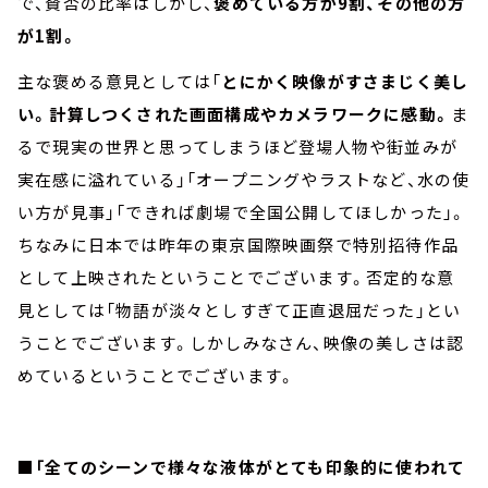
で、賛否の比率はしかし、
褒めている方が9割、その他の方
が1割。
主な褒める意見としては「
とにかく映像がすさまじく美し
い。計算しつくされた画面構成やカメラワークに感動。
ま
るで現実の世界と思ってしまうほど登場人物や街並みが
実在感に溢れている」「オープニングやラストなど、水の使
い方が見事」「できれば劇場で全国公開してほしかった」。
ちなみに日本では昨年の東京国際映画祭で特別招待作品
として上映されたということでございます。否定的な意
見としては「物語が淡々としすぎて正直退屈だった」とい
うことでございます。しかしみなさん、映像の美しさは認
めているということでございます。
■「全てのシーンで様々な液体がとても印象的に使われて