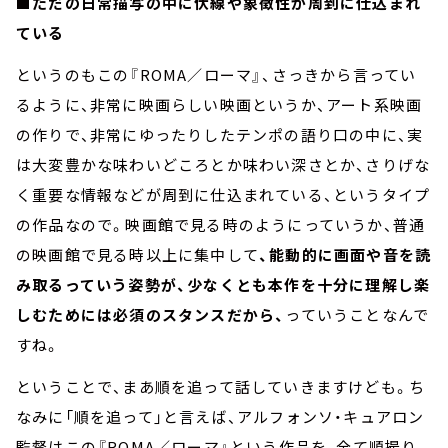
■
ただの日常描写の中に伏線や象徴性が周到に仕込まれ
ている
というのもこの『ROMA／ローマ』、さっきから言ってい
るように、非常に映画らしい映画というか、アート系映画
の作りで、非常にゆったりしたテンポの語り口の中に、実
は大変豊かな味わいどころとか味わい深さとか、さりげな
く重要な情報などが周到に仕込まれている、というタイプ
の作品なので。映画館で見る時のようにっていうか、普通
の映画館で見る時以上に集中して
、能動的に画面や音を読
み取るっていう姿勢が、少なくとも本作を十分に理解し楽
しむためには必須のスタンスだから、
っていうことなんで
すね。
ということで、まあ順を追って話していきますけども。ち
なみに「順を追って」と言えば、アルフォンソ・キュアロン
監督はこの『ROMA／ローマ』という作品を、全て順撮り