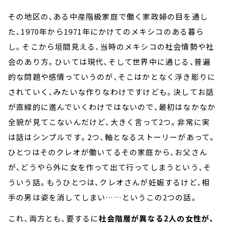
その地区の、ある中産階級家庭で働く家政婦の目を通し
た、1970年から1971年にかけてのメキシコのある暮ら
し。そこから垣間見える、当時のメキシコの社会情勢や社
会のあり方。ひいては現代、そして世界中に通じる、普遍
的な問題や感情っていうのが、そこはかとなく浮き彫りに
されていく、みたいな作りなわけですけども。決してお話
が直線的に進んでいくわけではないので、最初はなかなか
全貌が見てこないんだけど、大きく言って2つ。非常に実
は話はシンプルです。2つ、軸となるストーリーがあって。
ひとつはそのクレオが働いてるその家庭から、お父さん
が、どうやら外に女を作って出て行ってしまうという、そ
ういう話。もうひとつは、クレオさんが妊娠するけど、相
手の男は姿を消してしまい……というこの2つの話。
これ、両方とも、要するに
社会階層が異なる2人の女性が、