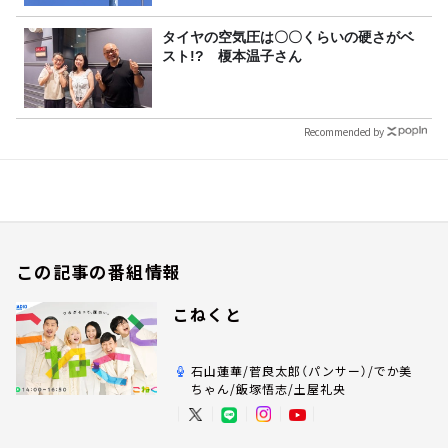
タイヤの空気圧は〇〇くらいの硬さがベ
スト!? 榎本温子さん
Recommended by
この記事の番組情報
こねくと
石山蓮華/菅良太郎（パンサー）/でか美
ちゃん/飯塚悟志/土屋礼央