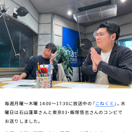
お知らせ
イベント・グッズ
YouTube
会社情報
毎週月曜～木曜 14:00～17:30に放送中の『
こねくと
』。水
曜日は石山蓮華さんと東京03・飯塚悟志さんのコンビで
お送りしました。