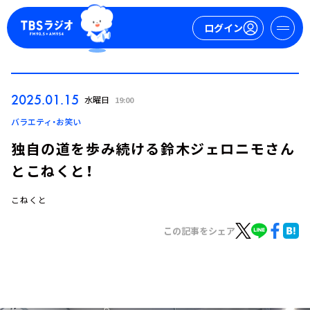
ログイン
マイページ
2025.01.15
水曜日
19:00
新規会員登録
ログイン
バラエティ・お笑い
独自の道を歩み続ける鈴木ジェロニモさん
とこねくと！
こねくと
この記事をシェア
今日の番組表
週間番組表
トピックス
TBS Podcast