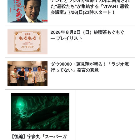
テレビとラジオが直結！乃木に粛清され
た“悪役たち”が集結する『VIVANT 悪役
会議室』7/26(日)23時スタート！
2026年８月2日（日）純喫茶もぐもぐ
― プレイリスト
ダウ90000・蓮見翔が斬る！「ラジオ流
行ってない」発言の真意
【後編】宇多丸『スーパーガ