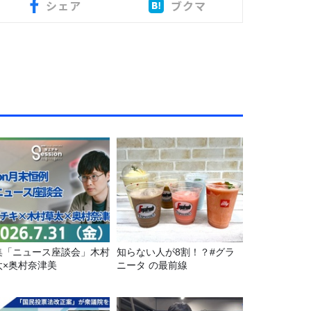
シェア
ブクマ
集「ニュース座談会」木村
知らない人が8割！？#グラ
太×奥村奈津美
ニータ の最前線