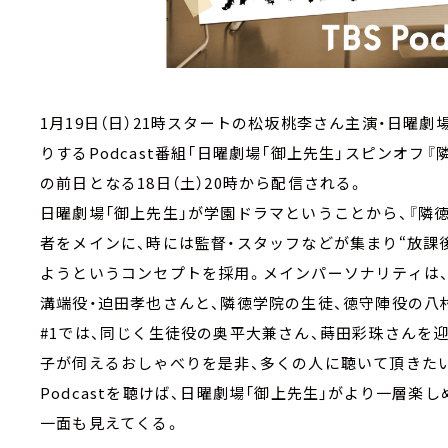
1月19日（日）21時スタートの松坂桃李さん主演・日曜劇
りするPodcast番組「日曜劇場「御上先生」スピンオフ
の前日となる18日（土）20時から配信される。
日曜劇場「御上先生」が学園ドラマということから、『隣
者をメインに、時には監督・スタッフなどが集まり“放課
ようというコンセプトを採用。メインパーソナリティは
溝端役・迫田孝也さんと、隣徳学院の生徒、徳守陣役の八
#1では、同じく生徒役の奥平大兼さん、蒔田彩珠さんを
子が伺えるおしゃべりを是非、多くの人に聴いて頂きた
Podcastを聴けば、日曜劇場「御上先生」がより一層
一面も見えてくる。