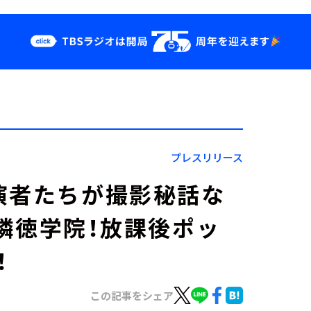
クス
イベント・グッ
ズ
st
YouTube
せ
会社情報
プレスリリース
演者たちが撮影秘話な
t『隣徳学院！放課後ポッ
！
この記事をシェア