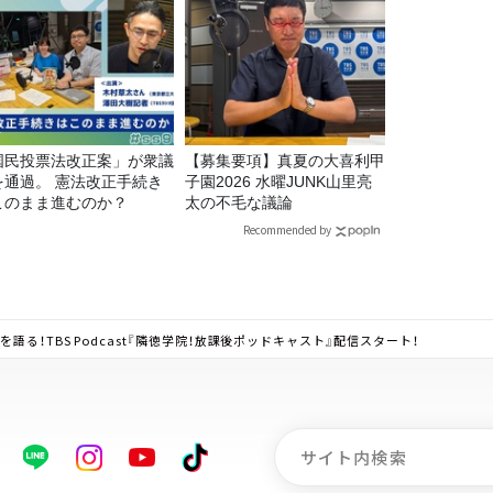
国民投票法改正案」が衆議
【募集要項】真夏の大喜利甲
を通過。 憲法改正手続き
子園2026 水曜JUNK山里亮
このまま進むのか？
太の不毛な議論
Recommended by
る！TBS Podcast『隣徳学院！放課後ポッドキャスト』配信スタート！