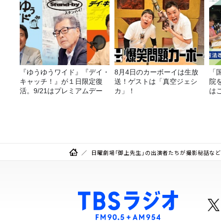
『ゆうゆうワイド』『デイ・
8月4日のカーボーイは生放
「
キャッチ！』が１日限定復
送！ゲストは「真空ジェシ
院
活。9/21はプレミアムデー
カ」！
は
日曜劇場「御上先生」の出演者たちが撮影秘話などを語