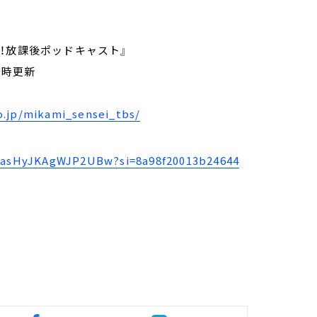
院！放課後ポッドキャスト』
0時更新
o.jp/mikami_sensei_tbs/
d9asHyJKAgWJP2UBw?si=8a98f20013b24644