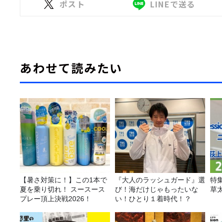
ポスト
LINEで送る
あわせて読みたい
【暑さ対策に！】この1本で
『大人のラッシュガード』選
特
夏を乗り切れ！ スースース
び！海だけじゃもったいな
草
プレー頂上決戦2026！
い！ひとり１着時代！？