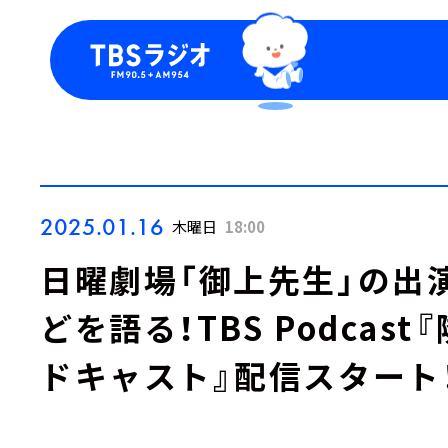
今日の番組表
トピッ
週間番組表
TBS
Podca
お知ら
2025.01.16
木曜日
18:00
日曜劇場「御上先生」の出
どを語る！TBS Podcas
ドキャスト』配信スタート