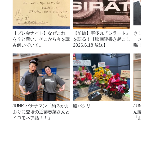
【プレ金ナイト】なぜこれ
【前編】宇多丸『シラート』
き
を？と問い、そこから今を読
を語る！【映画評書き起こし
ー
み解いていく。
2026.6.18 放送】
喝
決
JUNK バナナマン「約３か月
鰻パクリ
JUNK バナナ
ぶりに登場の近藤春菜さんと
辺
イロモネア話！！」
『