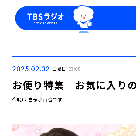
今日の番組表
トピッ
週間番組表
TBS
Podca
お知ら
2025.02.02
日曜日
23:00
お便り特集 お気に入り
今晩は 吉永小百合です