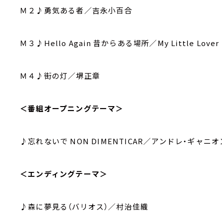
Ｍ２♪勇気ある者／吉永小百合
Ｍ３♪Hello Again 昔からある場所／My Little Lover
Ｍ４♪街の灯／堺正章
＜番組オープニングテーマ＞
♪忘れないで NON DIMENTICAR／アンドレ・ギャニオ
＜エンディングテーマ＞
♪森に夢見る（バリオス）／村治佳織