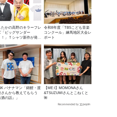
したかの高野のキラーフレ
令和8年度「TBSこども音楽
ズ「ビッグサンダー
コンクール」練馬地区大会レ
！！」Ｔシャツ新作が発売
ポート
定！
マン「錦鯉・渡
【ME:I】MOMONAさん
隆さんから教えてもらう
&TSUZUMIさんとこねくと
お酒の話』」
🌺
Recommended by