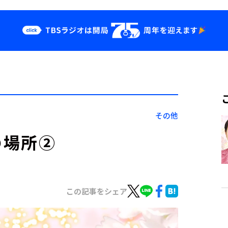
クス
イベント・グッ
ズ
st
YouTube
せ
会社情報
その他
の場所②
この記事をシェア