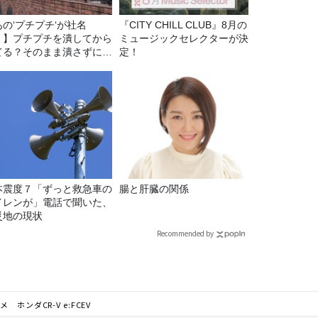
あの‘プチプチ‘が社名
『CITY CHILL CLUB』8月の
！】プチプチを潰してから
ミュージックセレクターが決
てる？そのまま潰さずに捨
定！
る？
本震度７「ずっと救急車の
腸と肝臓の関係
イレンが」電話で聞いた、
災地の現状
Recommended by
ホンダCR-V e:FCEV