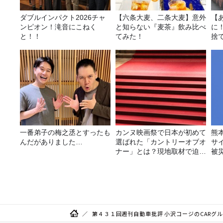
ダブルインパクト2026チャ
【六条大麦、二条大麦】意外
【
ンピオン！滝音にこねく
と知らない『麦茶』飲み比べ
に
と！！
てみた！
捨
て
一番弟子の梅之丞とすったも
カンヌ映画祭で日本が初めて
熊
んだがありました…
選ばれた「カントリーオブオ
サ
ナー」とは？現地取材で迫る
被
選出の意味
第４３１回週刊自動車批評 小沢コージのCARグルメ 