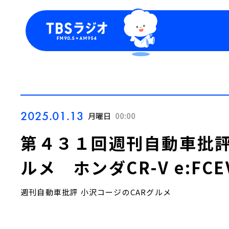
今日の番組表
トピッ
週間番組表
TBS
Podca
お知ら
2025.01.13
月曜日
00:00
第４３１回週刊自動車批評
ルメ ホンダCR-V e:FCE
週刊自動車批評 小沢コージのCARグルメ