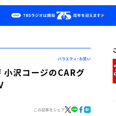
クス
イベント・グッ
ズ
st
YouTube
せ
会社情報
バラエティ・お笑い
 小沢コージのCARグ
V
この記事をシェア