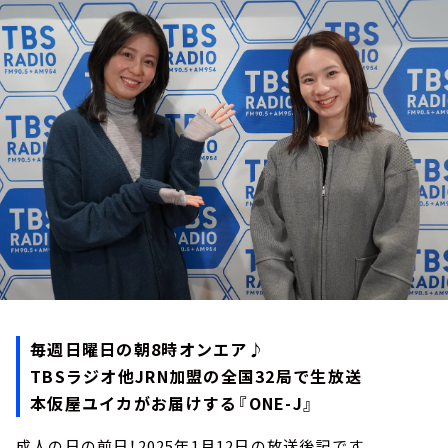
お知らせ
イベント・グッズ
YouTube
会社情報
毎週日曜日の朝8時オンエア♪
TBSラジオ他JRN加盟の全国32局で生放送
本仮屋ユイカがお届けする『ONE-J』
成人の日の前日！2025年1月12日の放送後記です。