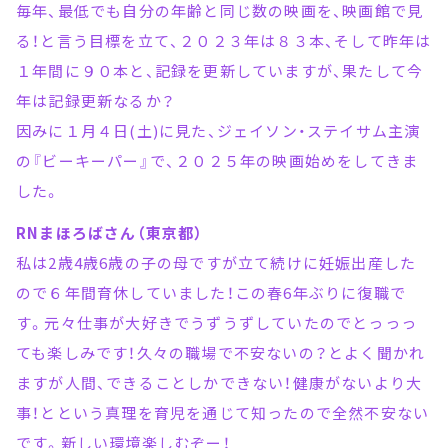
毎年、最低でも自分の年齢と同じ数の映画を、映画館で見
る！と言う目標を立て、２０２３年は８３本、そして昨年は
１年間に９０本と、記録を更新していますが、果たして今
年は記録更新なるか？
因みに１月４日(土)に見た、ジェイソン・ステイサム主演
の『ビーキーパー』で、２０２５年の映画始めをしてきま
した。
RNまほろばさん（東京都）
私は2歳4歳6歳の子の母ですが立て続けに妊娠出産した
ので６年間育休していました！この春6年ぶりに復職で
す。元々仕事が大好きでうずうずしていたのでとっっっ
ても楽しみです！久々の職場で不安ないの？とよく聞かれ
ますが人間、できることしかできない！健康がないより大
事！とという真理を育児を通じて知ったので全然不安ない
です。新しい環境楽しむぞー！