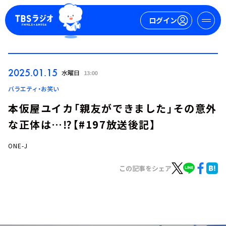
ログイン
マイページ
2025.01.15
水曜日
13:00
新規会員登録
ログイン
バラエティ・お笑い
本仮屋ユイカ「親友ができました」その意外
な正体は…⁉【#197放送後記】
ONE-J
この記事をシェア
今日の番組表
週間番組表
トピックス
TBS Podcast