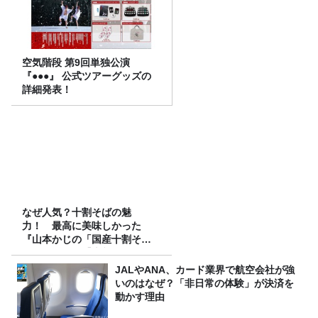
空気階段 第9回単独公演
『●●●』 公式ツアーグッズの
詳細発表！
なぜ人気？十割そばの魅
力！ 最高に美味しかった
『山本かじの「国産十割そ
ば」』とは？【十割そば10種
食べ比べ】
JALやANA、カード業界で航空会社が強
いのはなぜ？「非日常の体験」が決済を
動かす理由