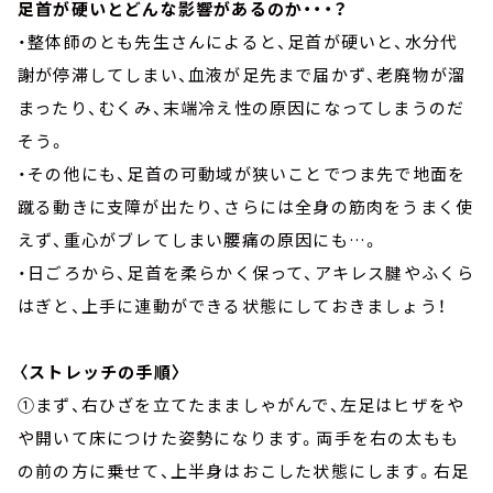
足首が硬いとどんな影響があるのか・・・？
・整体師のとも先生さんによると、足首が硬いと、水分代
謝が停滞してしまい、血液が足先まで届かず、老廃物が溜
まったり、むくみ、末端冷え性の原因になってしまうのだ
そう。
・その他にも、足首の可動域が狭いことでつま先で地面を
蹴る動きに支障が出たり、さらには全身の筋肉をうまく使
えず、重心がブレてしまい腰痛の原因にも…。
・日ごろから、足首を柔らかく保って、アキレス腱やふくら
はぎと、上手に連動ができる状態にしておきましょう！
〈ストレッチの手順〉
①まず、右ひざを立てたまましゃがんで、左足はヒザをや
や開いて床につけた姿勢になります。両手を右の太もも
の前の方に乗せて、上半身はおこした状態にします。右足