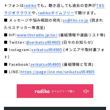
トフォンは
radiko
でも。 聴き逃しても過去の音声が
TBS
ラジオクラウド
や、
radikoタイムフリー
で聴けます。
■ メッセージや悩み相談の宛先：
so@tbs.co.jp
(読まれ
たらステッカー等進呈)
■ HP：
www.tbsradio.jp/so/
(番組情報や選曲リスト等)
■ Twitter：
@seikatsu954905
(日々のお知らせ)
■ Instagram：
seikatsu954905
(オンエアや取材裏フォ
ト）
■ Facebook：
seikatsu954905
(番組情報と写真)
■ LINE：
https://page.line.me/seikatsu954905
タイムフリーで聴く