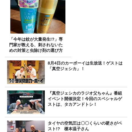
「今年は蚊が大量発生!?」専
門家が教える、刺されないた
めの対策と虫除け剤の選び方
8月4日のカーボーイは生放送！ゲストは
「真空ジェシカ」！
『真空ジェシカのラジオ父ちゃん』番組
イベント開催決定！今回のスペシャルゲ
ストは、タカアンドトシ！
タイヤの空気圧は〇〇くらいの硬さがベ
スト!? 榎本温子さん