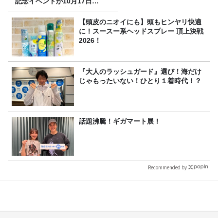
記念イベントが10月17日
（土）に開催決定！本日より
FC先行受付スタート！
【頭皮のニオイにも】頭もヒンヤリ快適
に！スースー系ヘッドスプレー 頂上決戦
2026！
『大人のラッシュガード』選び！海だけ
じゃもったいない！ひとり１着時代！？
話題沸騰！ギガマート展！
Recommended by