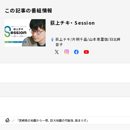
この記事の番組情報
荻上チキ・ Session
荻上チキ/片桐千晶/山本恵里伽/日比麻
音子
「宮崎県の地震から一夜。巨大地震の可能性、高まらず」