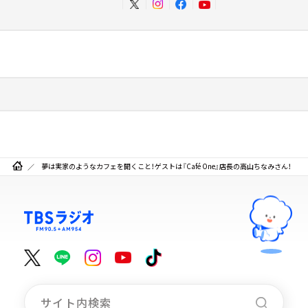
夢は実家のようなカフェを開くこと！ゲストは『Café One』店長の高山ちなみさん！