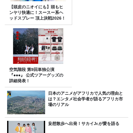
【頭皮のニオイにも】頭もヒ
ンヤリ快適に！スースー系ヘ
ッドスプレー 頂上決戦2026！
空気階段 第9回単独公演
『●●●』 公式ツアーグッズの
詳細発表！
日本のアニメがアフリカで人気の理由と
は？エンタメ社会学者が語るアフリカ市
場のリアル
妄想散歩へ出発！サカイJr.が愛を語る