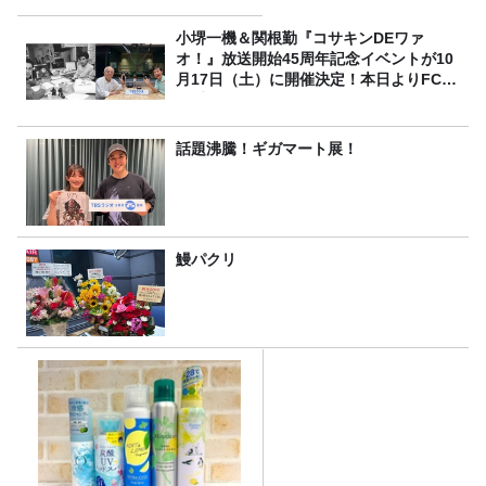
小堺一機＆関根勤『コサキンDEワァ
オ！』放送開始45周年記念イベントが10
月17日（土）に開催決定！本日よりFC先
行受付スタート！
話題沸騰！ギガマート展！
鰻パクリ