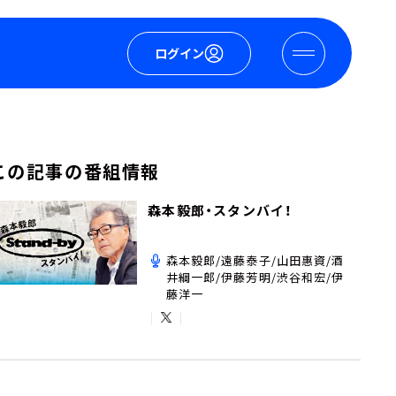
ログイン
この記事の番組情報
森本毅郎・スタンバイ！
森本毅郎/遠藤泰子/山田惠資/酒
井綱一郎/伊藤芳明/渋谷和宏/伊
藤洋一