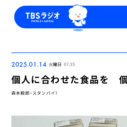
今日の番組表
トピッ
週間番組表
TBS
Podca
お知ら
2025.01.14
火曜日
07:35
個人に合わせた食品を 
森本毅郎・スタンバイ！